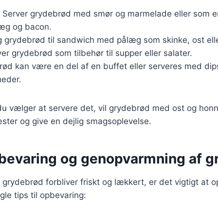
Server grydebrød med smør og marmelade eller som en
æg og bacon.
 grydebrød til sandwich med pålæg som skinke, ost ell
er grydebrød som tilbehør til supper eller salater.
d kan være en del af en buffet eller serveres med dips
gheder.
 vælger at servere det, vil grydebrød med ost og honni
ster og give en dejlig smagsoplevelse.
opbevaring og genopvarmning af 
it grydebrød forbliver friskt og lækkert, er det vigtigt at
gle tips til opbevaring: