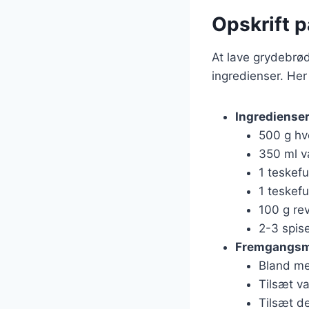
Opskrift 
At lave grydebrød
ingredienser. Her
Ingredienser
500 g h
350 ml 
1 teskef
1 teskefu
100 g rev
2-3 spis
Fremgangsm
Bland mel
Tilsæt va
Tilsæt de