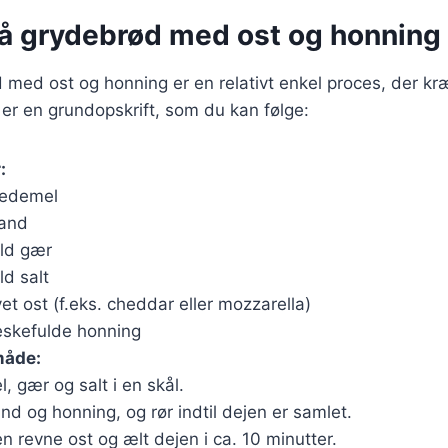
på grydebrød med ost og honning
 med ost og honning er en relativt enkel proces, der kr
 er en grundopskrift, som du kan følge:
:
vedemel
vand
uld gær
ld salt
et ost (f.eks. cheddar eller mozzarella)
eskefulde honning
åde:
, gær og salt i en skål.
nd og honning, og rør indtil dejen er samlet.
n revne ost og ælt dejen i ca. 10 minutter.