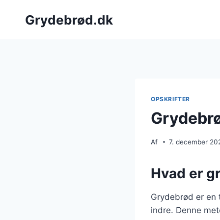
Fortsæt
Grydebrød.dk
til
indhold
OPSKRIFTER
Grydebrø
Af
7. december 20
Hvad er gr
Grydebrød er en t
indre. Denne met