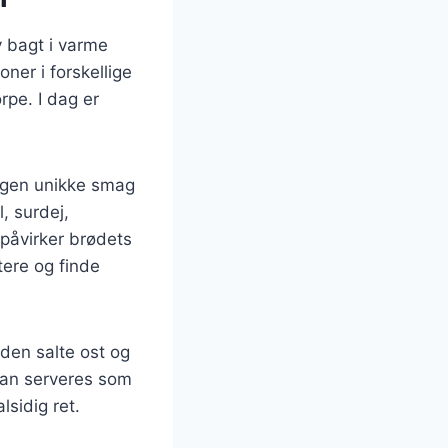
v bagt i varme
oner i forskellige
pe. I dag er
 egen unikke smag
, surdej,
 påvirker brødets
tere og finde
den salte ost og
kan serveres som
lsidig ret.