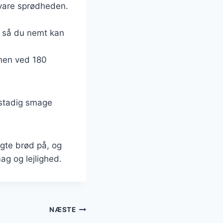
evare sprødheden.
, så du nemt kan
vnen ved 180
l stadig smage
gte brød på, og
ag og lejlighed.
NÆSTE