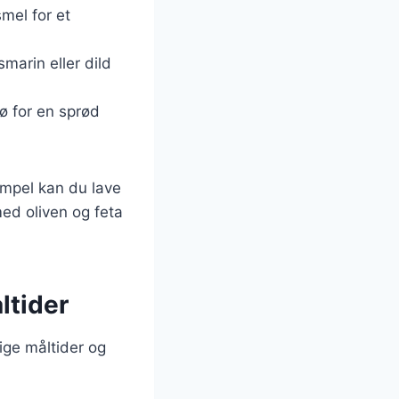
mel for et
smarin eller dild
rø for en sprød
empel kan du lave
med oliven og feta
ltider
ige måltider og