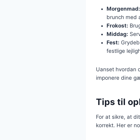
Morgenmad:
brunch med 
Frokost:
Brug
Middag:
Serv
Fest:
Grydebrø
festlige lejli
Uanset hvordan du
imponere dine gæ
Tips til 
For at sikre, at d
korrekt. Her er no