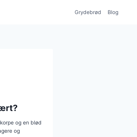
Grydebrød
Blog
lært?
skorpe og en blød
agere og