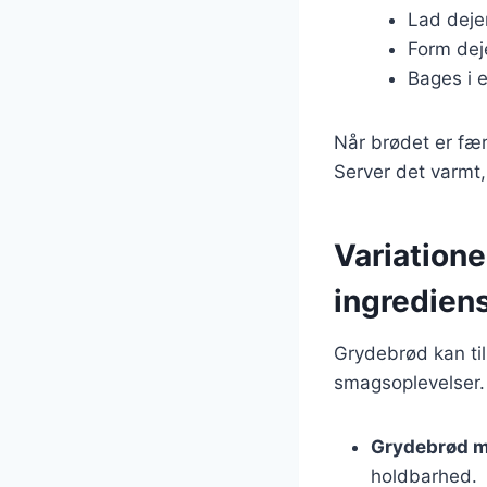
Lad dejen
Form deje
Bages i 
Når brødet er fær
Server det varmt,
Variatione
ingredien
Grydebrød kan til
smagsoplevelser. 
Grydebrød m
holdbarhed.