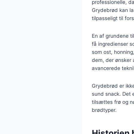
professionelle, d
Grydebrød kan lav
tilpasseligt til f
En af grundene ti
få ingredienser 
som ost, honning, 
dem, der ønsker 
avancerede tekni
Grydebrød er ikke
sund snack. Det e
tilsættes frø og 
brødtyper.
Historien 