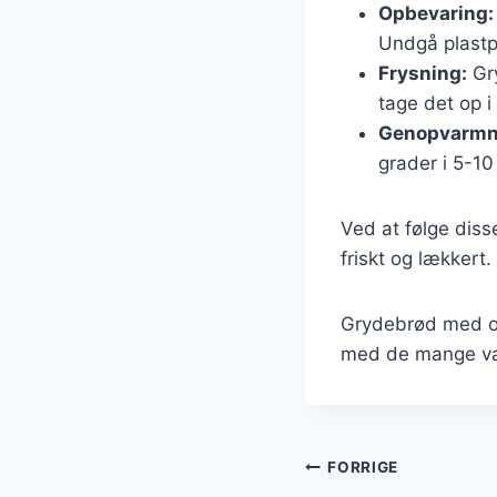
Opbevaring:
Undgå plastp
Frysning:
Gry
tage det op i
Genopvarmn
grader i 5-10
Ved at følge diss
friskt og lækkert.
Grydebrød med os
med de mange vari
Indlægsnavi
FORRIGE