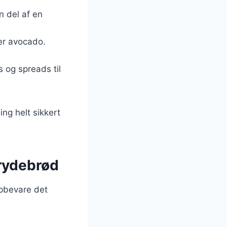
 del af en
er avocado.
 og spreads til
ng helt sikkert
grydebrød
 opbevare det