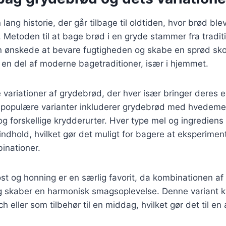
ang historie, der går tilbage til oldtiden, hvor brød ble
. Metoden til at bage brød i en gryde stammer fra traditi
n ønskede at bevare fugtigheden og skabe en sprød skor
en del af moderne bagetraditioner, især i hjemmet.
 variationer af grydebrød, der hver især bringer deres
e populære varianter inkluderer grydebrød med hvedemel
og forskellige krydderurter. Hver type mel og ingrediens
dhold, hvilket gør det muligt for bagere at eksperimen
inationer.
 og honning er en særlig favorit, da kombinationen af 
 skaber en harmonisk smagsoplevelse. Denne variant 
h eller som tilbehør til en middag, hvilket gør det til en a