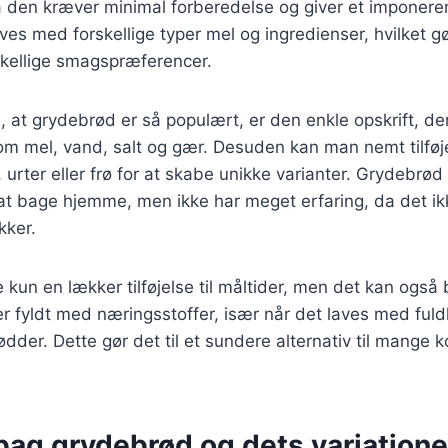
a den kræver minimal forberedelse og giver et imponeren
es med forskellige typer mel og ingredienser, hvilket gø
orskellige smagspræferencer.
l, at grydebrød er så populært, er den enkle opskrift, de
som mel, vand, salt og gær. Desuden kan man nemt tilfø
urter eller frø for at skabe unikke varianter. Grydebrød e
at bage hjemme, men ikke har meget erfaring, da det i
kker.
 kun en lækker tilføjelse til måltider, men det kan ogs
r fyldt med næringsstoffer, især når det laves med fuld
nødder. Dette gør det til et sundere alternativ til mange 
bag grydebrød og dets variatione