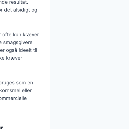
de resultat.
r det alsidigt og
r ofte kun kræver
je smagsgivere
r også ideelt til
kke kræver
å bruges som en
kornsmel eller
kommercielle
r