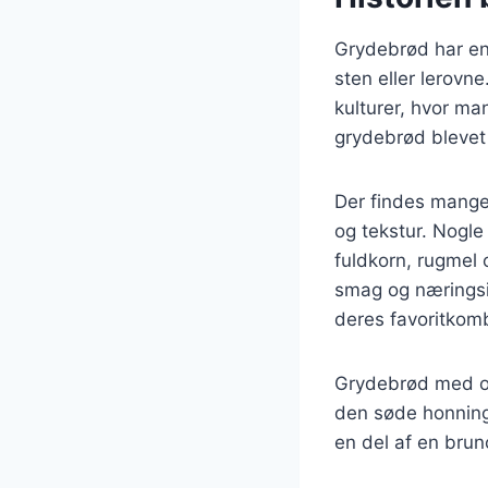
Grydebrød har en l
sten eller lerovne
kulturer, hvor ma
grydebrød blevet 
Der findes mange
og tekstur. Nogl
fuldkorn, rugmel 
smag og næringsin
deres favoritkomb
Grydebrød med ost
den søde honning
en del af en brunc