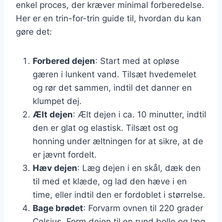
enkel proces, der kræver minimal forberedelse.
Her er en trin-for-trin guide til, hvordan du kan
gøre det:
Forbered dejen
: Start med at opløse
gæren i lunkent vand. Tilsæt hvedemelet
og rør det sammen, indtil det danner en
klumpet dej.
Ælt dejen
: Ælt dejen i ca. 10 minutter, indtil
den er glat og elastisk. Tilsæt ost og
honning under æltningen for at sikre, at de
er jævnt fordelt.
Hæv dejen
: Læg dejen i en skål, dæk den
til med et klæde, og lad den hæve i en
time, eller indtil den er fordoblet i størrelse.
Bage brødet
: Forvarm ovnen til 220 grader
Celsius. Form dejen til en rund bolle og læg