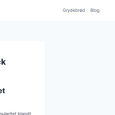
Grydebrød
Blog
ck
et
ularitet blandt