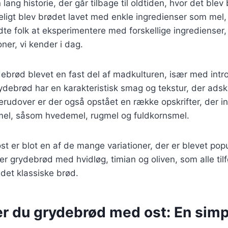
ang historie, der går tilbage til oldtiden, hvor det blev
ligt blev brødet lavet med enkle ingredienser som mel, 
e folk at eksperimentere med forskellige ingredienser, hv
ner, vi kender i dag.
ebrød blevet en fast del af madkulturen, især med intr
ydebrød har en karakteristisk smag og tekstur, der adskil
rudover er der også opstået en række opskrifter, der i
 mel, såsom hvedemel, rugmel og fuldkornsmel.
t er blot en af de mange variationer, der er blevet po
rer grydebrød med hvidløg, timian og oliven, som alle tilf
det klassiske brød.
er du grydebrød med ost: En simp