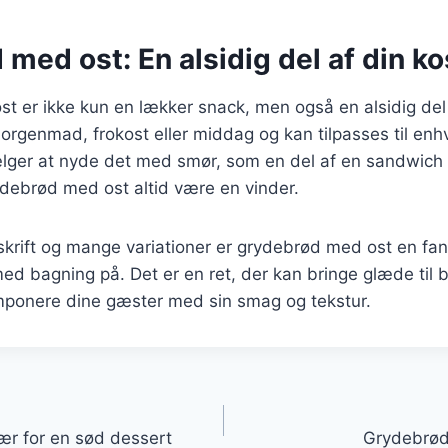
med ost: En alsidig del af din ko
 er ikke kun en lækker snack, men også en alsidig del 
morgenmad, frokost eller middag og kan tilpasses til enhv
ger at nyde det med smør, som en del af en sandwich e
grydebrød med ost altid være en vinder.
skrift og mange variationer er grydebrød med ost en fa
ed bagning på. Det er en ret, der kan bringe glæde til
imponere dine gæster med sin smag og tekstur.
gation
r for en sød dessert
Grydebrød t