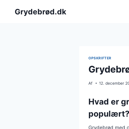
Fortsæt
Grydebrød.dk
til
indhold
OPSKRIFTER
Grydebrø
Af
12. december 2
Hvad er g
populært
Grydebrød med ost