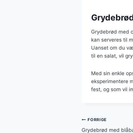
Grydebrød 
Grydebrød med ost
kan serveres til 
Uanset om du væl
til en salat, vil 
Med sin enkle op
eksperimentere m
fest, og som vil 
Indlægsnavi
FORRIGE
Grydebrød med blåbæ