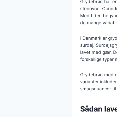
Grydebrød har en l
stenovne. Oprinde
Med tiden begyndt
de mange variatio
I Danmark er gryd
surdej. Surdejsgr
lavet med gær. De
forskellige typer
Grydebrød med os
varianter inklude
smagsnuancer til 
Sådan lav