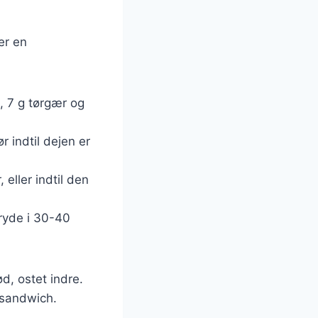
er en
, 7 g tørgær og
r indtil dejen er
eller indtil den
gryde i 30-40
d, ostet indre.
n sandwich.