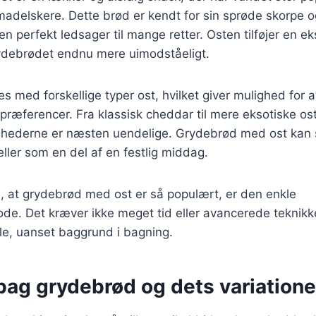
adelskere. Dette brød er kendt for sin sprøde skorpe o
l en perfekt ledsager til mange retter. Osten tilføjer en e
ydebrødet endnu mere uimodståeligt.
es med forskellige typer ost, hvilket giver mulighed for 
e præferencer. Fra klassisk cheddar til mere eksotiske os
ghederne er næsten uendelige. Grydebrød med ost kan
 eller som en del af en festlig middag.
l, at grydebrød med ost er så populært, er den enkle
de. Det kræver ikke meget tid eller avancerede teknikker
alle, uanset baggrund i bagning.
bag grydebrød og dets variatione