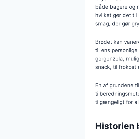
både bagere og m
hvilket gør det ti
smag, der gør gr
Brødet kan varier
til ens personlig
gorgonzola, muli
snack, til frokost
En af grundene ti
tilberedningsmeto
tilgængeligt for 
Historien 