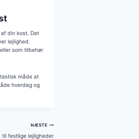
st
af din kost. Det
er lejlighed.
ller som tilbehør
ntastisk måde at
 både hverdag og
NÆSTE
il festlige lejligheder