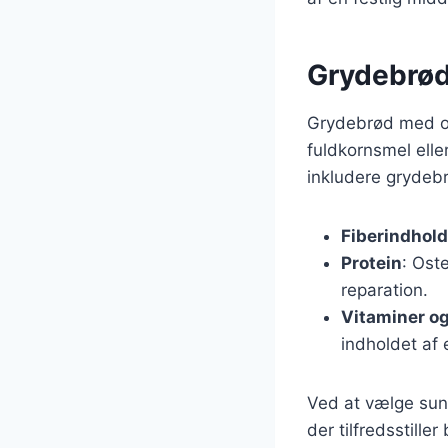
Grydebrød
Grydebrød med os
fuldkornsmel elle
inkludere grydebr
Fiberindhold
Protein
: Ost
reparation.
Vitaminer og
indholdet af 
Ved at vælge sun
der tilfredsstill