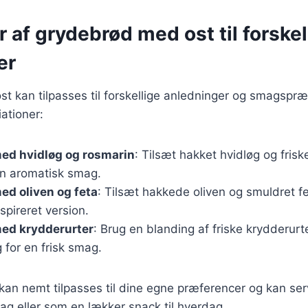
r af grydebrød med ost til forskel
er
 kan tilpasses til forskellige anledninger og smagspræ
iationer:
ed hvidløg og rosmarin
: Tilsæt hakket hvidløg og frisk
 en aromatisk smag.
d oliven og feta
: Tilsæt hakkede oliven og smuldret fe
pireret version.
ed krydderurter
: Brug en blanding af friske krydderurt
g for en frisk smag.
 kan nemt tilpasses til dine egne præferencer og kan se
dag eller som en lækker snack til hverdag.