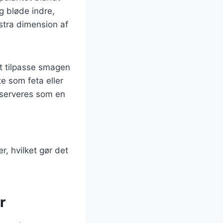
g bløde indre,
kstra dimension af
at tilpasse smagen
te som feta eller
 serveres som en
, hvilket gør det
r