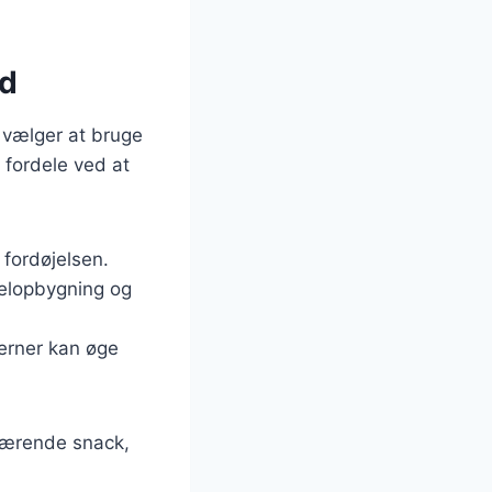
ed
 vælger at bruge
 fordele ved at
 fordøjelsen.
skelopbygning og
kerner kan øge
nærende snack,