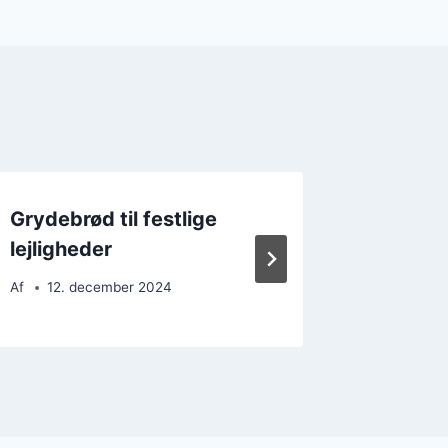
Grydebrød til festlige
Grydebr
lejligheder
lejligh
Af
12. december 2024
Af
22. 