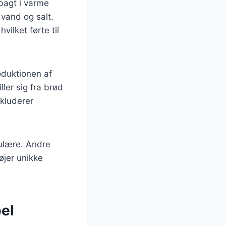
 bagt i varme
vand og salt.
ilket førte til
oduktionen af
ler sig fra brød
nkluderer
pulære. Andre
øjer unikke
el