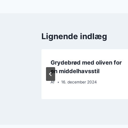
Lignende indlæg
ing til
Grydebrød med oliven for
en middelhavsstil
Af
16. december 2024