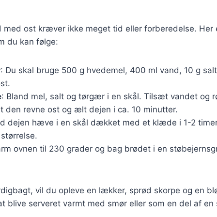
 med ost kræver ikke meget tid eller forberedelse. Her 
m du kan følge:
r
: Du skal bruge 500 g hvedemel, 400 ml vand, 10 g salt
st.
e
: Bland mel, salt og tørgær i en skål. Tilsæt vandet og rø
t den revne ost og ælt dejen i ca. 10 minutter.
ad dejen hæve i en skål dækket med et klæde i 1-2 timer, 
 størrelse.
arm ovnen til 230 grader og bag brødet i en støbejerns
digbagt, vil du opleve en lækker, sprød skorpe og en blø
l at blive serveret varmt med smør eller som en del af e