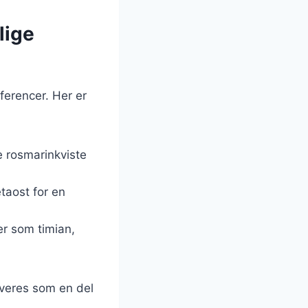
lige
ferencer. Her er
e rosmarinkviste
taost for en
er som timian,
rveres som en del