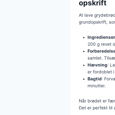
opskrift
At lave grydebrød
grundopskrift, so
Ingrediense
200 g revet o
Forberedels
samlet. Tilsæ
Hævning
: L
er fordoblet i
Bagtid
: Forv
minutter.
Når brødet er fær
Det er perfekt ti