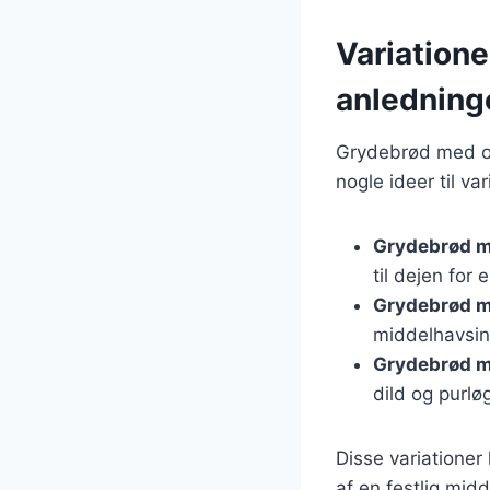
Variatione
anledning
Grydebrød med ost
nogle ideer til var
Grydebrød m
til dejen for
Grydebrød me
middelhavsins
Grydebrød m
dild og purlø
Disse variationer
af en festlig mid