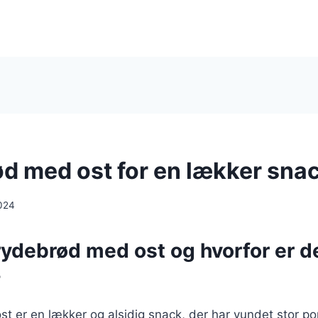
d med ost for en lækker sna
024
rydebrød med ost og hvorfor er d
?
 er en lækker og alsidig snack, der har vundet stor pop