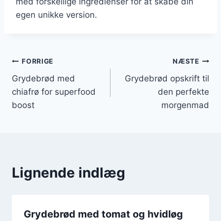
med forskellige ingredienser for at skabe din
egen unikke version.
Indlægsnavigation
FORRIGE
NÆSTE
Grydebrød med
Grydebrød opskrift til
chiafrø for superfood
den perfekte
boost
morgenmad
Lignende indlæg
Grydebrød med tomat og hvidløg