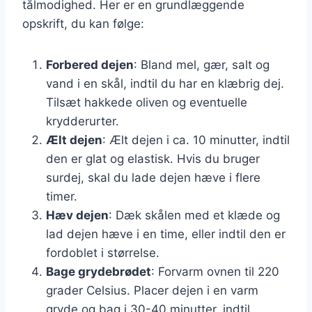
tålmodighed. Her er en grundlæggende
opskrift, du kan følge:
Forbered dejen
: Bland mel, gær, salt og
vand i en skål, indtil du har en klæbrig dej.
Tilsæt hakkede oliven og eventuelle
krydderurter.
Ælt dejen
: Ælt dejen i ca. 10 minutter, indtil
den er glat og elastisk. Hvis du bruger
surdej, skal du lade dejen hæve i flere
timer.
Hæv dejen
: Dæk skålen med et klæde og
lad dejen hæve i en time, eller indtil den er
fordoblet i størrelse.
Bage grydebrødet
: Forvarm ovnen til 220
grader Celsius. Placer dejen i en varm
gryde og bag i 30-40 minutter, indtil