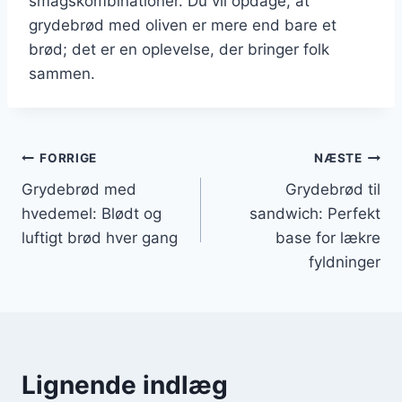
smagskombinationer. Du vil opdage, at
grydebrød med oliven er mere end bare et
brød; det er en oplevelse, der bringer folk
sammen.
Indlægsnavigation
FORRIGE
NÆSTE
Grydebrød med
Grydebrød til
hvedemel: Blødt og
sandwich: Perfekt
luftigt brød hver gang
base for lækre
fyldninger
Lignende indlæg