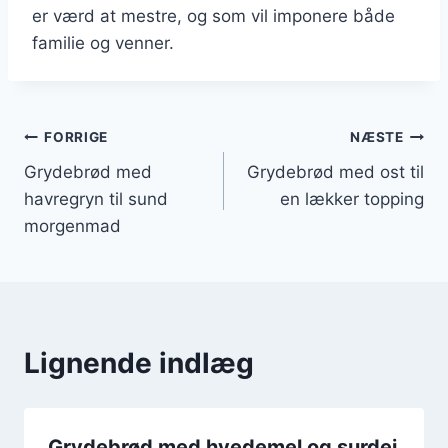
er værd at mestre, og som vil imponere både
familie og venner.
Indlægsnavigation
FORRIGE
NÆSTE
Grydebrød med
Grydebrød med ost til
havregryn til sund
en lækker topping
morgenmad
Lignende indlæg
Grydebrød med hvedemel og surdej