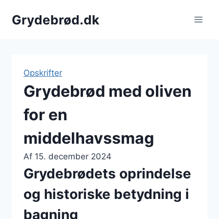
Fortsæt
Grydebrød.dk
til
indhold
Opskrifter
Grydebrød med oliven
for en
middelhavssmag
Af
15. december 2024
Grydebrødets oprindelse
og historiske betydning i
bagning