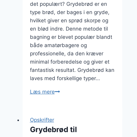
det populært? Grydebrød er en
type brød, der bages i en gryde,
hvilket giver en sprød skorpe og
en blød indre. Denne metode til
bagning er blevet populær blandt
både amatørbagere og
professionelle, da den kræver
minimal forberedelse og giver et
fantastisk resultat. Grydebrød kan
laves med forskellige typer…
Grydebrød
Læs mere
med
chiafrø
der
Opskrifter
er
Grydebrød til
fyldt