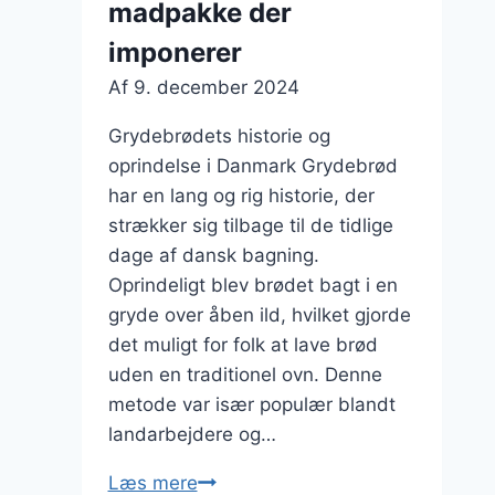
madpakke der
med
næring
imponerer
Af
9. december 2024
Grydebrødets historie og
oprindelse i Danmark Grydebrød
har en lang og rig historie, der
strækker sig tilbage til de tidlige
dage af dansk bagning.
Oprindeligt blev brødet bagt i en
gryde over åben ild, hvilket gjorde
det muligt for folk at lave brød
uden en traditionel ovn. Denne
metode var især populær blandt
landarbejdere og…
Grydebrød
Læs mere