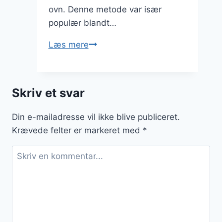
ovn. Denne metode var især
populær blandt…
Grydebrød
Læs mere
med
frø
og
Skriv et svar
havregryn
Din e-mailadresse vil ikke blive publiceret.
Krævede felter er markeret med
*