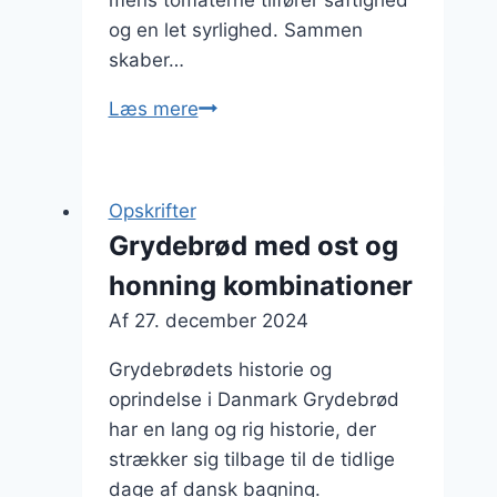
og en let syrlighed. Sammen
skaber…
Grydebrød
Læs mere
opskrift
med
paprika
Opskrifter
og
Grydebrød med ost og
tomate
honning kombinationer
Af
27. december 2024
Grydebrødets historie og
oprindelse i Danmark Grydebrød
har en lang og rig historie, der
strækker sig tilbage til de tidlige
dage af dansk bagning.