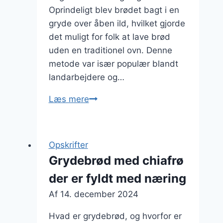
Oprindeligt blev brødet bagt i en
gryde over åben ild, hvilket gjorde
det muligt for folk at lave brød
uden en traditionel ovn. Denne
metode var især populær blandt
landarbejdere og…
Grydebrød
Læs mere
med
ost
og
Opskrifter
honning
Grydebrød med chiafrø
kombinationer
der er fyldt med næring
Af
14. december 2024
Hvad er grydebrød, og hvorfor er