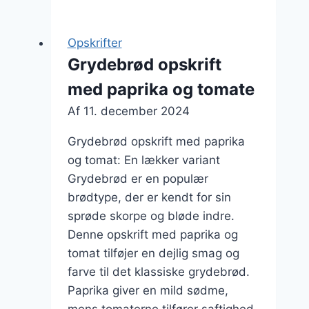
til
nybegyndere
Opskrifter
Grydebrød opskrift
med paprika og tomate
Af
11. december 2024
Grydebrød opskrift med paprika
og tomat: En lækker variant
Grydebrød er en populær
brødtype, der er kendt for sin
sprøde skorpe og bløde indre.
Denne opskrift med paprika og
tomat tilføjer en dejlig smag og
farve til det klassiske grydebrød.
Paprika giver en mild sødme,
mens tomaterne tilfører saftighed