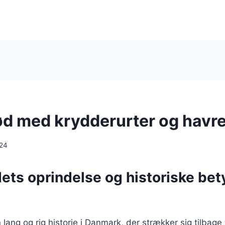
d med krydderurter og havr
024
ts oprindelse og historiske bet
ang og rig historie i Danmark, der strækker sig tilbage ti