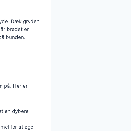
gryde. Dæk gryden
år brødet er
 på bunden.
n på. Her er
det en dybere
mel for at øge