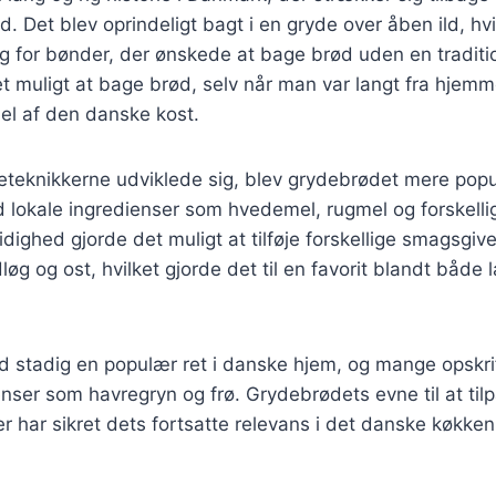
 Det blev oprindeligt bagt i en gryde over åben ild, hvil
ng for bønder, der ønskede at bage brød uden en tradit
 muligt at bage brød, selv når man var langt fra hjemm
del af den danske kost.
eteknikkerne udviklede sig, blev grydebrødet mere popu
d lokale ingredienser som hvedemel, rugmel og forskelli
dighed gjorde det muligt at tilføje forskellige smagsgiv
dløg og ost, hvilket gjorde det til en favorit blandt bå
d stadig en populær ret i danske hjem, og mange opskrif
ser som havregryn og frø. Grydebrødets evne til at tilp
har sikret dets fortsatte relevans i det danske køkken