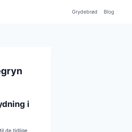
Grydebrød
Blog
egryn
ydning i
l de tidlige