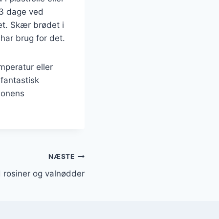
l 3 dage ved
t. Skær brødet i
har brug for det.
mperatur eller
fantastisk
æsonens
NÆSTE
rosiner og valnødder