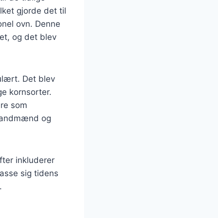
ket gjorde det til
ionel ovn. Denne
et, og det blev
lært. Det blev
ge kornsorter.
ere som
de landmænd og
ter inkluderer
asse sig tidens
.