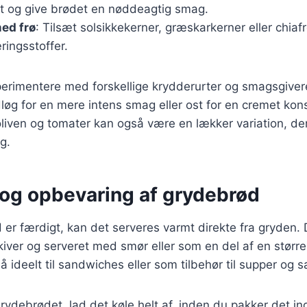
et og give brødet en nøddeagtig smag.
ed frø
: Tilsæt solsikkekerner, græskarkerner eller chiafr
ringsstoffer.
erimentere med forskellige krydderurter og smagsgiver
idløg for en mere intens smag eller ost for en cremet kon
ven og tomater kan også være en lækker variation, der 
g.
 og opbevaring af grydebrød
 er færdigt, kan det serveres varmt direkte fra gryden. D
 skiver og serveret med smør eller som en del af en størr
ideelt til sandwiches eller som tilbehør til supper og sa
ydebrødet, lad det køle helt af, inden du pakker det ind i