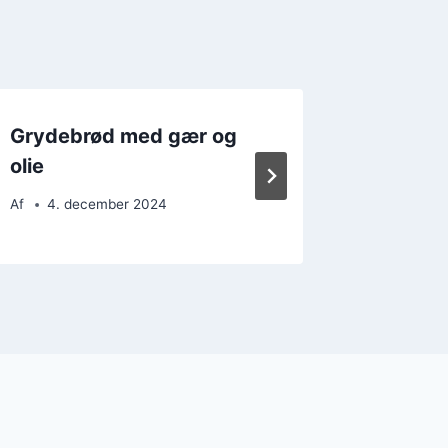
Grydebrød med gær og
Grydeb
olie
og surd
Af
4. december 2024
Af
22. 