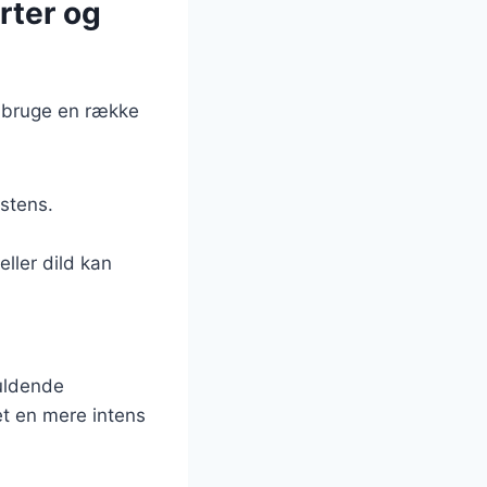
rter og
u bruge en række
istens.
eller dild kan
fuldende
det en mere intens