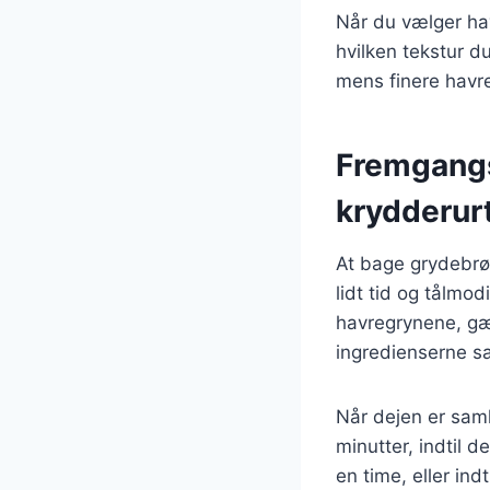
Når du vælger hav
hvilken tekstur d
mens finere havre
Fremgangs
krydderur
At bage grydebrød
lidt tid og tålmo
havregrynene, gær
ingredienserne 
Når dejen er samle
minutter, indtil 
en time, eller indt