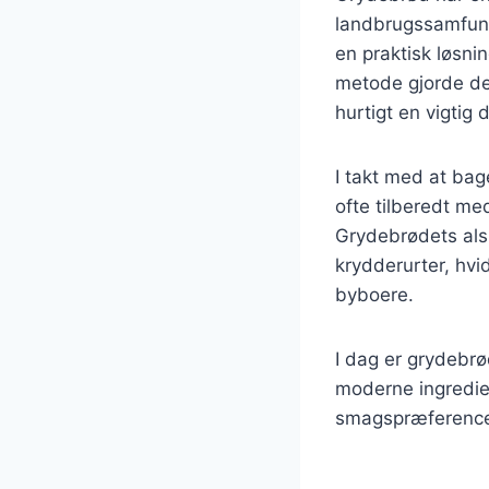
landbrugssamfund.
en praktisk løsni
metode gjorde det
hurtigt en vigtig 
I takt med at bag
ofte tilberedt me
Grydebrødets alsi
krydderurter, hvi
byboere.
I dag er grydebrø
moderne ingredien
smagspræferencer 