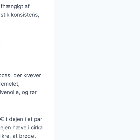
afhængigt af
ustik konsistens,
d
oces, der kræver
demelet,
venolie, og rør
Ælt dejen i et par
dejen hæve i cirka
sikre, at brødet