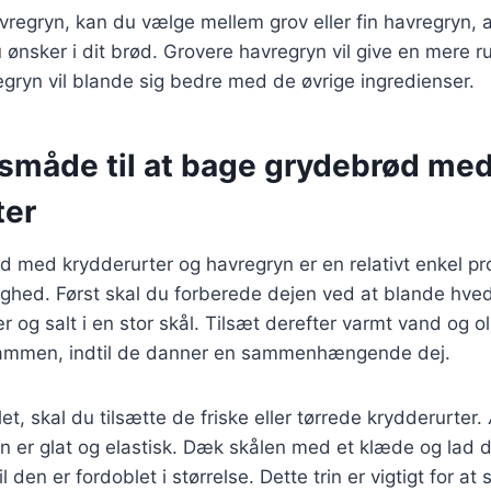
regryn, kan du vælge mellem grov eller fin havregryn, 
u ønsker i dit brød. Grovere havregryn vil give en mere r
gryn vil blande sig bedre med de øvrige ingredienser.
måde til at bage grydebrød me
ter
 med krydderurter og havregryn er en relativt enkel pr
dighed. Først skal du forberede dejen ved at blande hve
 og salt i en stor skål. Tilsæt derefter varmt vand og oli
sammen, indtil de danner en sammenhængende dej.
t, skal du tilsætte de friske eller tørrede krydderurter. 
den er glat og elastisk. Dæk skålen med et klæde og lad 
il den er fordoblet i størrelse. Dette trin er vigtigt for at 