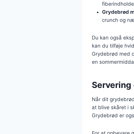
fiberindhold
Grydebrød m
crunch og næ
Du kan også eksp
kan du tilføje hv
Grydebrød med oli
en sommermidda
Servering
Når dit grydebrød
at blive skåret i
Grydebrød er også 
For at opbevare gr