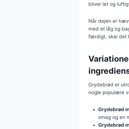
bliver let og luftig
Når dejen er hæve
med et låg og bag
færdigt, skal det
Variatione
ingredien
Grydebrød er utro
nogle populære va
Grydebrød m
smag og en m
Grydebrød m