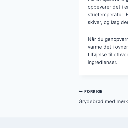
opbevarer det i e
stuetemperatur. H
skiver, og læg de
Når du genopvarm
varme det i ovnen
tilføjelse til et
ingredienser.
Indlægsnavi
FORRIGE
Grydebrød med mørk 