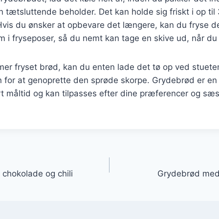
n tætsluttende beholder. Det kan holde sig friskt i op ti
vis du ønsker at opbevare det længere, kan du fryse de
m i fryseposer, så du nemt kan tage en skive ud, når du 
er fryset brød, kan du enten lade det tø op ved stuete
 for at genoprette den sprøde skorpe. Grydebrød er en 
hvert måltid og kan tilpasses efter dine præferencer og s
gation
chokolade og chili
Grydebrød med 