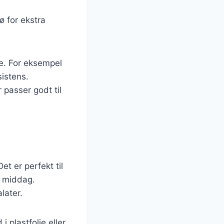
ø for ekstra
e. For eksempel
sistens.
passer godt til
et er perfekt til
e middag.
later.
 plastfolie eller