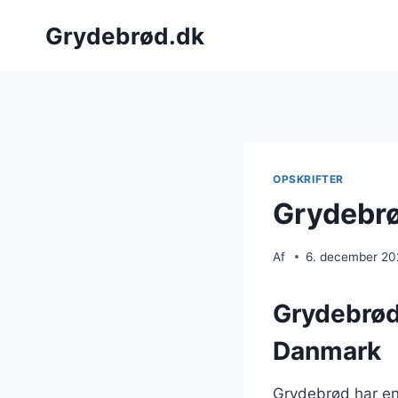
Fortsæt
Grydebrød.dk
til
indhold
OPSKRIFTER
Grydebrø
Af
6. december 2
Grydebrøde
Danmark
Grydebrød har en l