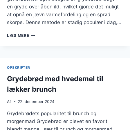
en gryde over åben ild, hvilket gjorde det muligt
at opnå en jævn varmefordeling og en sprød
skorpe. Denne metode er stadig populær i dag,…
GRYDEBRØD
LÆS MERE
MED
ÆBLE
OG
HAVREGRYN
OPSKRIFTER
Grydebrød med hvedemel til
lækker brunch
Af
22. december 2024
Grydebrødets popularitet til brunch og
morgenmad Grydebrød er blevet en favorit
blandt mange, især til brunch og morgenmad.