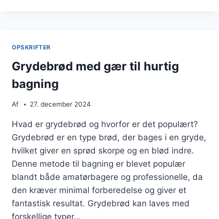
TIL
SANDWICH
NÅR
DU
ER
OPSKRIFTER
PÅ
FARTEN
Grydebrød med gær til hurtig
bagning
Af
27. december 2024
Hvad er grydebrød og hvorfor er det populært?
Grydebrød er en type brød, der bages i en gryde,
hvilket giver en sprød skorpe og en blød indre.
Denne metode til bagning er blevet populær
blandt både amatørbagere og professionelle, da
den kræver minimal forberedelse og giver et
fantastisk resultat. Grydebrød kan laves med
forskellige typer…