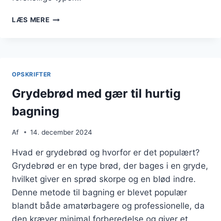
GRYDEBRØD
LÆS MERE
MED
GÆR
TIL
HURTIG
BAGNING
OPSKRIFTER
Grydebrød med gær til hurtig
bagning
Af
14. december 2024
Hvad er grydebrød og hvorfor er det populært?
Grydebrød er en type brød, der bages i en gryde,
hvilket giver en sprød skorpe og en blød indre.
Denne metode til bagning er blevet populær
blandt både amatørbagere og professionelle, da
den kræver minimal forberedelse og giver et