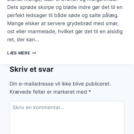
Dets sprøde skorpe og bløde indre gør det til en
perfekt ledsager til både søde og salte pålæg.
Mange elsker at servere grydebrød med smør,
ost eller marmelade, hvilket gør det til en alsidig
ret, der kan…
GRYDEBRØD
LÆS MERE
MED
HVEDEMEL
Skriv et svar
TIL
LÆKKER
BRUNCH
Din e-mailadresse vil ikke blive publiceret.
Krævede felter er markeret med
*