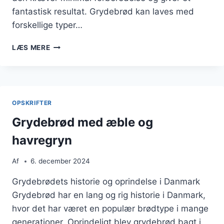
fantastisk resultat. Grydebrød kan laves med
forskellige typer…
GRYDEBRØD
LÆS MERE
MED
GÆR
TIL
HURTIG
BAGNING
OPSKRIFTER
Grydebrød med æble og
havregryn
Af
6. december 2024
Grydebrødets historie og oprindelse i Danmark
Grydebrød har en lang og rig historie i Danmark,
hvor det har været en populær brødtype i mange
generationer. Oprindeligt blev grydebrød bagt i