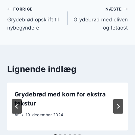
Indlægsnavigation
FORRIGE
NÆSTE
Grydebrød opskrift til
Grydebrød med oliven
nybegyndere
og fetaost
Lignende indlæg
Grydebrød med korn for ekstra
tekstur
Af
19. december 2024