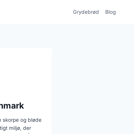
Grydebrød
Blog
anmark
e skorpe og bløde
igt miljø, der