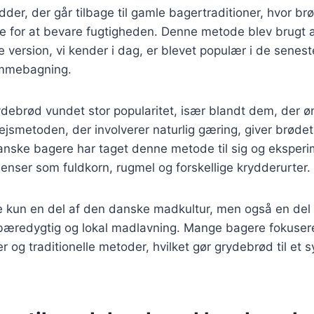
der, der går tilbage til gamle bagertraditioner, hvor brø
e for at bevare fugtigheden. Denne metode blev brugt a
ersion, vi kender i dag, er blevet populær i de senest
emmebagning.
debrød vundet stor popularitet, især blandt dem, der ø
jsmetoden, der involverer naturlig gæring, giver brøde
anske bagere har taget denne metode til sig og eksper
dienser som fuldkorn, rugmel og forskellige krydderurter.
e kun en del af den danske madkultur, men også en del 
redygtig og lokal madlavning. Mange bagere fokusere
r og traditionelle metoder, hvilket gør grydebrød til et 