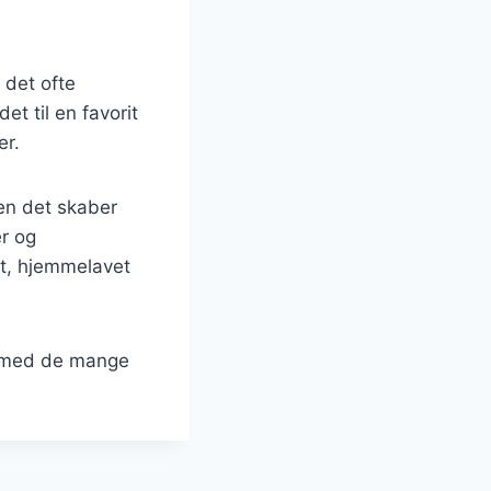
 det ofte
t til en favorit
er.
en det skaber
r og
dt, hjemmelavet
g med de mange