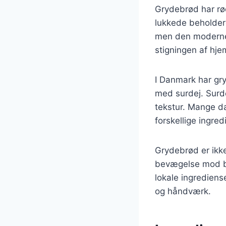
Grydebrød har rød
lukkede beholder
men den moderne v
stigningen af hj
I Danmark har gry
med surdej. Surde
tekstur. Mange d
forskellige ingre
Grydebrød er ikk
bevægelse mod bæ
lokale ingrediense
og håndværk.