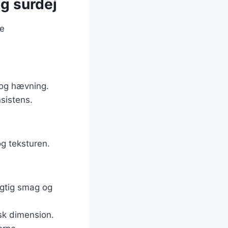
g surdej
de
 og hævning.
sistens.
og teksturen.
agtig smag og
isk dimension.