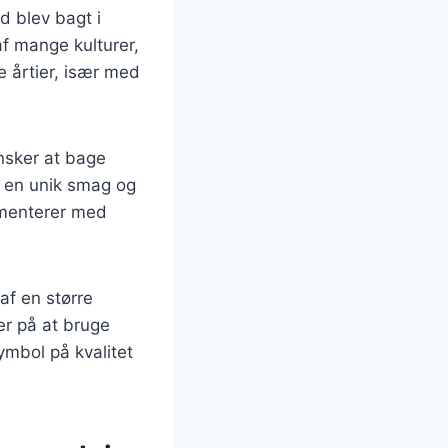
d blev bagt i
f mange kulturer,
e årtier, især med
nsker at bage
t en unik smag og
imenterer med
af en større
r på at bruge
symbol på kvalitet