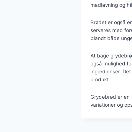
madlavning og h
Brødet er også en 
serveres med fors
blandt både unge 
At bage grydebrød
også mulighed fo
ingredienser. De
produkt.
Grydebrød er en 
variationer og ops