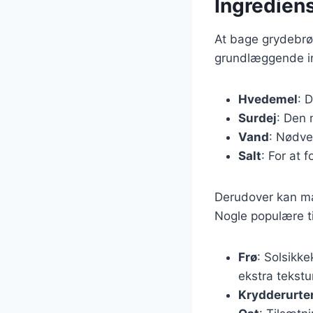
Ingredien
At bage grydebrød
grundlæggende in
Hvedemel
: 
Surdej
: Den 
Vand
: Nødve
Salt
: For at 
Derudover kan man
Nogle populære til
Frø
: Solsikke
ekstra tekstu
Krydderurte