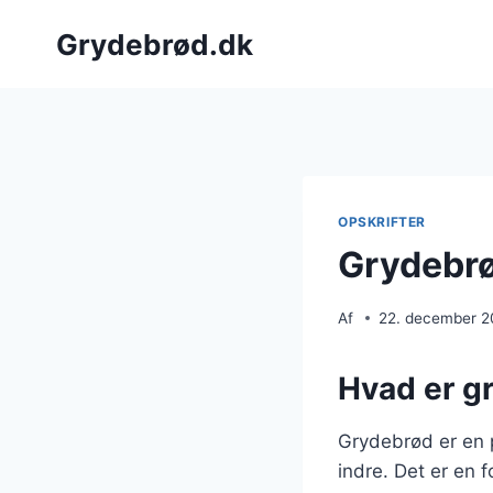
Fortsæt
Grydebrød.dk
til
indhold
OPSKRIFTER
Grydebrø
Af
22. december 
Hvad er g
Grydebrød er en 
indre. Det er en f