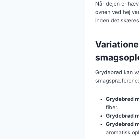
Når dejen er hæve
ovnen ved høj var
inden det skæres,
Variatione
smagsopl
Grydebrød kan var
smagspræferencer
Grydebrød m
fiber.
Grydebrød 
Grydebrød m
aromatisk op