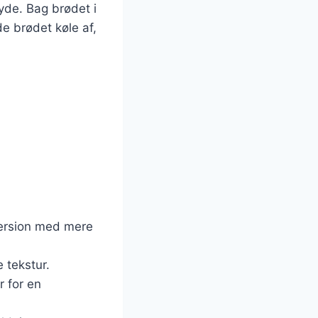
yde. Bag brødet i
de brødet køle af,
version med mere
 tekstur.
r for en