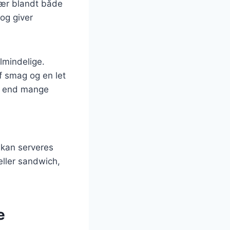
lær blandt både
og giver
lmindelige.
f smag og en let
e end mange
 kan serveres
eller sandwich,
e