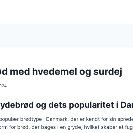
d med hvedemel og surdej
2024
rydebrød og dets popularitet i D
populær brødtype i Danmark, der er kendt for sin sprød
orm for brød, der bages i en gryde, hvilket skaber et fugt