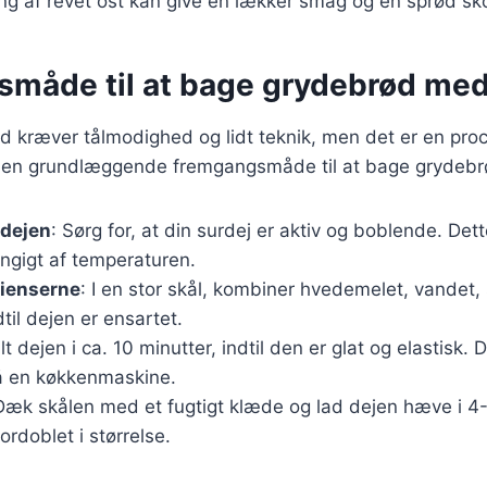
ing af revet ost kan give en lækker smag og en sprød sk
måde til at bage grydebrød med
d kræver tålmodighed og lidt teknik, men det er en pro
r en grundlæggende fremgangsmåde til at bage grydebr
rdejen
: Sørg for, at din surdej er aktiv og boblende. Dett
ngigt af temperaturen.
dienserne
: I en stor skål, kombiner hvedemelet, vandet,
dtil dejen er ensartet.
lt dejen i ca. 10 minutter, indtil den er glat og elastisk
å en køkkenmaskine.
Dæk skålen med et fugtigt klæde og lad dejen hæve i 4-6
fordoblet i størrelse.