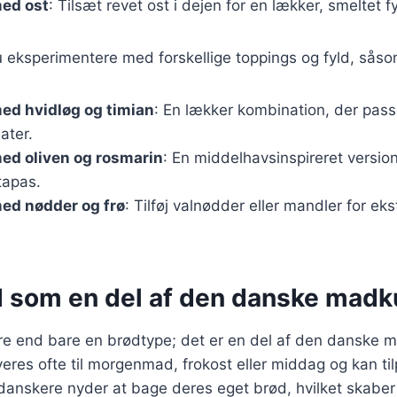
ed ost
: Tilsæt revet ost i dejen for en lækker, smeltet f
 eksperimentere med forskellige toppings og fyld, såso
ed hvidløg og timian
: En lækker kombination, der passe
ater.
ed oliven og rosmarin
: En middelhavsinspireret version
 tapas.
ed nødder og frø
: Tilføj valnødder eller mandler for ek
 som en del af den danske madk
e end bare en brødtype; det er en del af den danske m
rveres ofte til morgenmad, frokost eller middag og kan til
danskere nyder at bage deres eget brød, hvilket skaber 