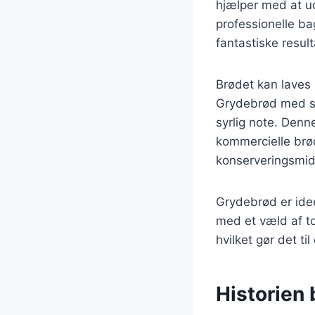
hjælper med at u
professionelle b
fantastiske result
Brødet kan laves
Grydebrød med sur
syrlig note. Den
kommercielle brød
konserveringsmid
Grydebrød er idee
med et væld af to
hvilket gør det til
Historien