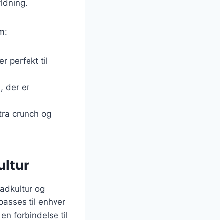
yldning.
m:
r perfekt til
, der er
stra crunch og
ultur
adkultur og
passes til enhver
en forbindelse til