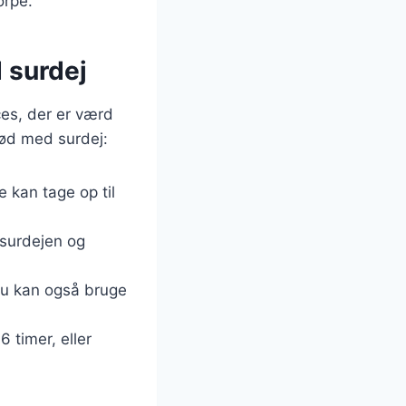
orpe.
 surdej
ces, der er værd
ød med surdej:
e kan tage op til
 surdejen og
. Du kan også bruge
 timer, eller