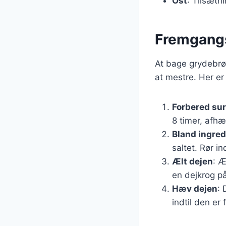
Ost
: Tilsætn
Fremgangs
At bage grydebrø
at mestre. Her e
Forbered su
8 timer, afhæ
Bland ingre
saltet. Rør in
Ælt dejen
: Æ
en dejkrog p
Hæv dejen
: 
indtil den er 