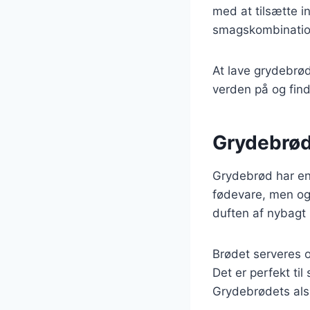
med at tilsætte i
smagskombinatio
At lave grydebrø
verden på og find
Grydebrøde
Grydebrød har en 
fødevare, men og
duften af nybagt
Brødet serveres o
Det er perfekt ti
Grydebrødets alsi