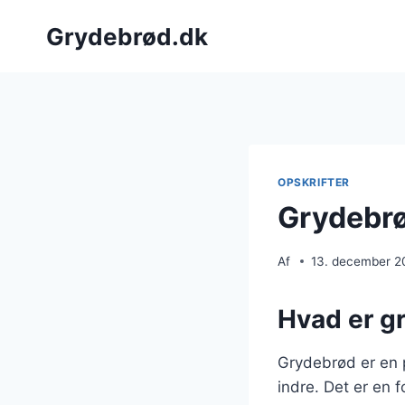
Fortsæt
Grydebrød.dk
til
indhold
OPSKRIFTER
Grydebrø
Af
13. december 2
Hvad er g
Grydebrød er en 
indre. Det er en f