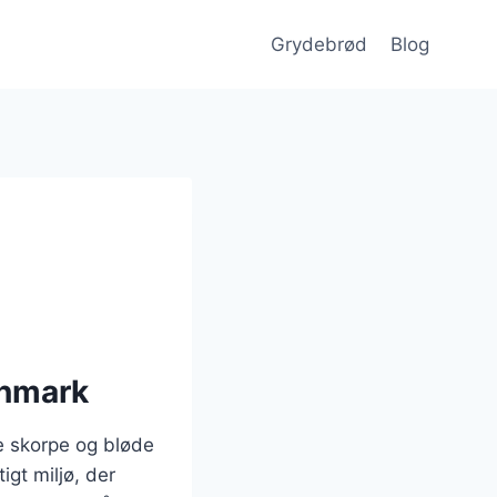
Grydebrød
Blog
anmark
e skorpe og bløde
igt miljø, der