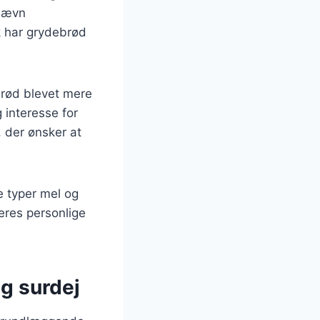
 jævn
k har grydebrød
brød blevet mere
 interesse for
 der ønsker at
ge typer mel og
deres personlige
g surdej