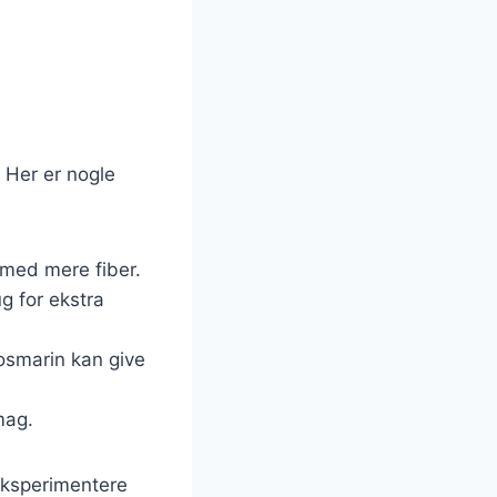
. Her er nogle
 med mere fiber.
ug for ekstra
rosmarin kan give
mag.
eksperimentere