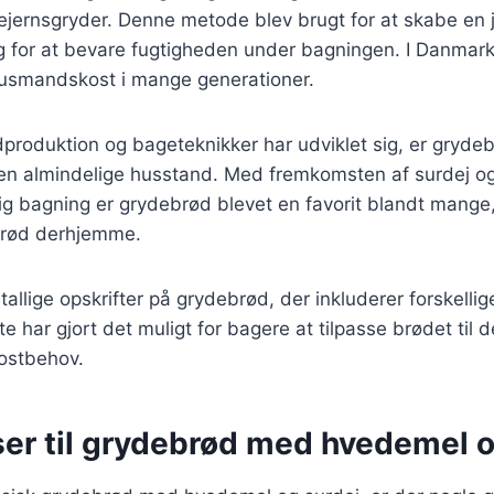
øbejernsgryder. Denne metode blev brugt for at skabe en
g for at bevare fugtigheden under bagningen. I Danmar
husmandskost i mange generationer.
dproduktion og bageteknikker har udviklet sig, er gryde
den almindelige husstand. Med fremkomsten af surdej og
bagning er grydebrød blevet en favorit blandt mange,
brød derhjemme.
tallige opskrifter på grydebrød, der inkluderer forskelli
e har gjort det muligt for bagere at tilpasse brødet til 
ostbehov.
ser til grydebrød med hvedemel o