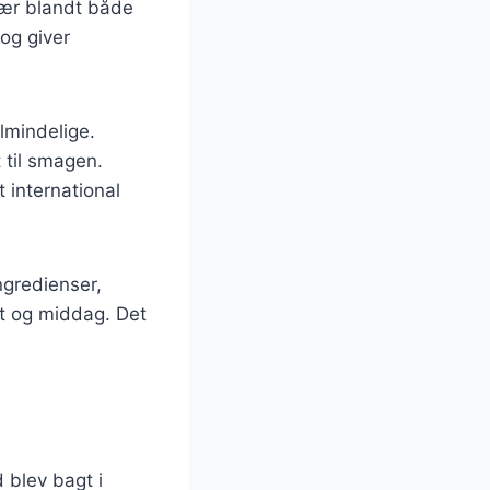
lær blandt både
og giver
lmindelige.
 til smagen.
 international
ngredienser,
st og middag. Det
 blev bagt i