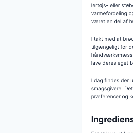
lertøjs- eller st
varmefordeling o
været en del af 
I takt med at brø
tilgængeligt for 
håndværksmæssig 
lave deres eget 
I dag findes der u
smagsgivere. Dett
præferencer og k
Ingredien