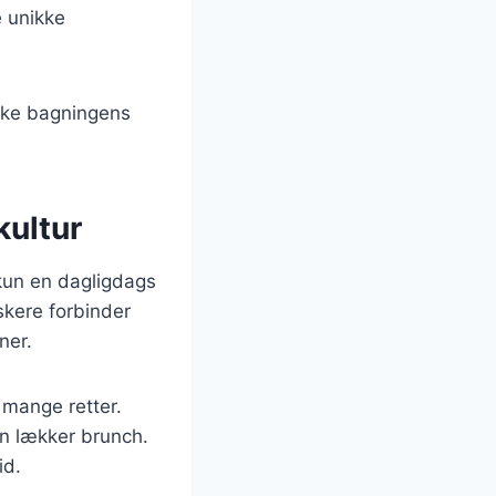
e unikke
rske bagningens
kultur
 kun en dagligdags
skere forbinder
ner.
 mange retter.
 en lækker brunch.
id.