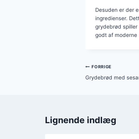
Desuden er der e
ingredienser. Dett
grydebrød spiller
godt af moderne 
Indlægsnavi
FORRIGE
Grydebrød med sesam
Lignende indlæg