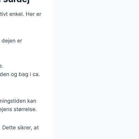
ivt enkel. Her er
l dejen er
e.
den og bag i ca.
vningstiden kan
jens størrelse.
Dette sikrer, at