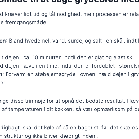
 kræver lidt tid og tålmodighed, men processen er relat
de fremgangsmåde:
jen
: Bland hvedemel, vand, surdej og salt i en skål, indti
lt dejen i ca. 10 minutter, indtil den er glat og elastisk.
ad dejen hæve i en time, indtil den er fordoblet i størrels
n
: Forvarm en støbejernsgryde i ovnen, hæld dejen i gry
er.
 følge disse trin nøje for at opnå det bedste resultat. Hæ
t af temperaturen i dit køkken, så vær opmærksom på de
digbagt, skal det køle af på en bagerist, før det skæres. 
 struktur og ikke bliver klæbrigt indeni.