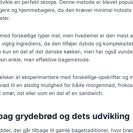
dvikle en perfekt skorpe. Denne metode er blevet popu
agere og hjemmebagere, da den kræver minimal indsats 
ater.
 med forskellige typer mel, men hvedemel er den mest a
 vigtig ingrediens, da den tilføjer dybde og kompleksitet
e kun en del af det danske køkken, men har også vundet
 sin enkle, men effektive bagemetode.
sker at eksperimentere med forskellige opskrifter og i
brød til en alsidig mulighed for både morgenmad, froko
smør, ost eller som en del af en sandwich.
bag grydebrød og dets udvikling
der, der går tilbage til gamle bagetraditioner, hvor brød