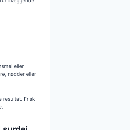
e grundlæggende
nsmel eller
rø, nødder eller
 resultat. Frisk
e.
 surdej