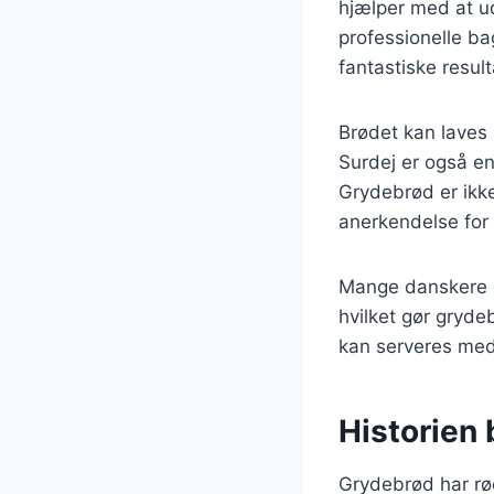
hjælper med at u
professionelle b
fantastiske result
Brødet kan laves
Surdej er også en
Grydebrød er ikk
anerkendelse for
Mange danskere el
hvilket gør gryde
kan serveres med 
Historien 
Grydebrød har rød