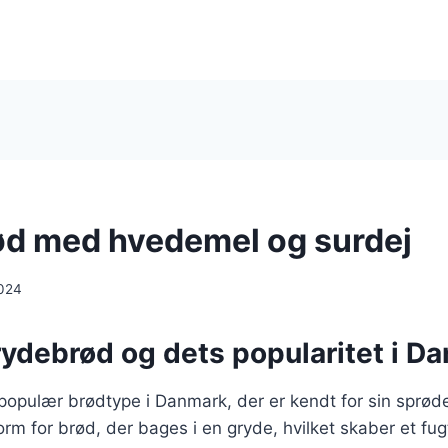
d med hvedemel og surdej
024
rydebrød og dets popularitet i D
populær brødtype i Danmark, der er kendt for sin sprød
orm for brød, der bages i en gryde, hvilket skaber et fugt