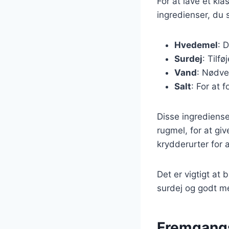
For at lave et k
ingredienser, du s
Hvedemel
: 
Surdej
: Tilf
Vand
: Nødve
Salt
: For at 
Disse ingrediense
rugmel, for at gi
krydderurter for 
Det er vigtigt at 
surdej og godt mel
Fremgangs