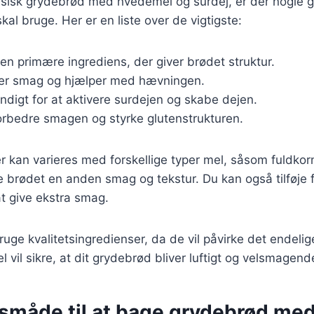
lassisk grydebrød med hvedemel og surdej, er der nogl
kal bruge. Her er en liste over de vigtigste:
Den primære ingrediens, der giver brødet struktur.
øjer smag og hjælper med hævningen.
ndigt for at aktivere surdejen og skabe dejen.
forbedre smagen og styrke glutenstrukturen.
r kan varieres med forskellige typer mel, såsom fuldkor
ve brødet en anden smag og tekstur. Du kan også tilføje f
at give ekstra smag.
bruge kvalitetsingredienser, da de vil påvirke det endelige
 vil sikre, at dit grydebrød bliver luftigt og velsmagend
måde til at bage grydebrød med