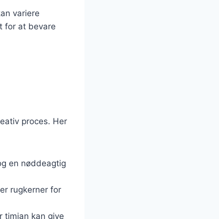
kan variere
t for at bevare
eativ proces. Her
e og en nøddeagtig
ler rugkerner for
r timian kan give