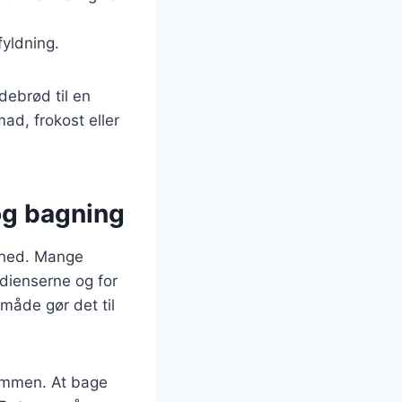
fyldning.
debrød til en
ad, frokost eller
og bagning
ghed. Mange
dienserne og for
måde gør det til
sammen. At bage