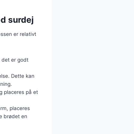
d surdej
sen er relativt
l det er godt
relse. Dette kan
ning.
og placeres på et
arm, placeres
ve brødet en