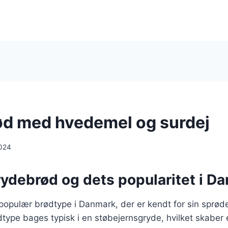
d med hvedemel og surdej
024
rydebrød og dets popularitet i D
populær brødtype i Danmark, der er kendt for sin sprød
type bages typisk i en støbejernsgryde, hvilket skaber et