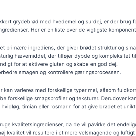
ækkert grydebrød med hvedemel og surdej, er der brug f
redienser. Her er en liste over de vigtigste komponent
Det primære ingrediens, der giver brødet struktur og sma
aturlig hævemiddel, der tilføjer dybde og kompleksitet t
ndigt for at aktivere gluten og skabe en god dej.
 forbedre smagen og kontrollere gæringsprocessen.
r kan varieres med forskellige typer mel, såsom fuldkor
abe forskellige smagsprofiler og teksturer. Derudover kan
vidløg, timian eller rosmarin for at give brødet et unik
bruge kvalitetsingredienser, da de vil påvirke det endelige
øj kvalitet vil resultere i et mere velsmagende og luftigt