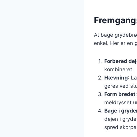
Fremgangs
At bage grydebrød
enkel. Her er e
Forbered de
kombineret.
Hævning
: L
gøres ved st
Form brødet
meldrysset u
Bage i gryde
dejen i gryde
sprød skorpe