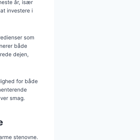
este år, især
t investere i
gredienser som
onerer både
erede dejen,
lighed for både
imenterende
hver smag.
e
 varme stenovne.