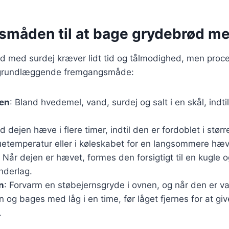
måden til at bage grydebrød me
 med surdej kræver lidt tid og tålmodighed, men proces
n grundlæggende fremgangsmåde:
jen
: Bland hvedemel, vand, surdej og salt i en skål, indti
ad dejen hæve i flere timer, indtil den er fordoblet i stør
uetemperatur eller i køleskabet for en langsommere hæv
: Når dejen er hævet, formes den forsigtigt til en kugle 
nderlag.
n
: Forvarm en støbejernsgryde i ovnen, og når den er v
n og bages med låg i en time, før låget fjernes for at gi
.