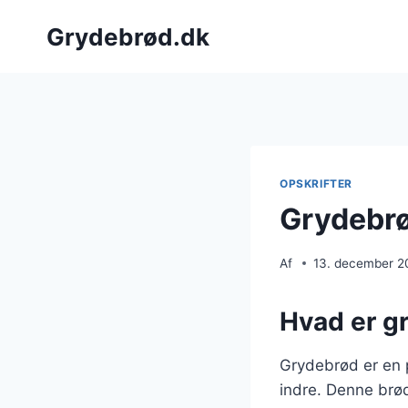
Fortsæt
Grydebrød.dk
til
indhold
OPSKRIFTER
Grydebrø
Af
13. december 2
Hvad er g
Grydebrød er en 
indre. Denne brød