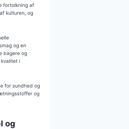
fortolkning af
af kulturen, og
elle
 smag og en
lle bagere og
valitet i
se for sundhed og
ætningsstoffer og
l og