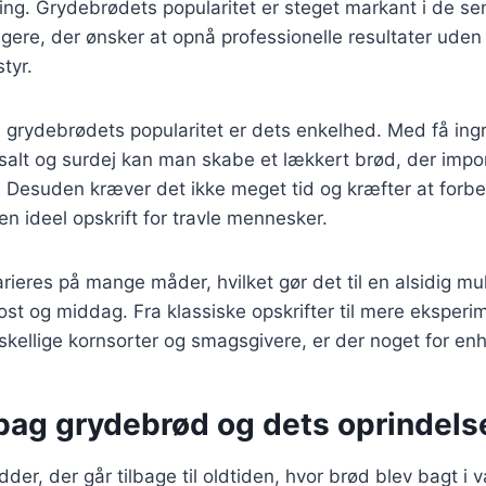
g. Grydebrødets popularitet er steget markant i de sen
re, der ønsker at opnå professionelle resultater uden a
tyr.
l grydebrødets popularitet er dets enkelhed. Med få in
salt og surdej kan man skabe et lækkert brød, der imp
. Desuden kræver det ikke meget tid og kræfter at forb
l en ideel opskrift for travle mennesker.
ieres på mange måder, hvilket gør det til en alsidig mu
st og middag. Fra klassiske opskrifter til mere eksper
skellige kornsorter og smagsgivere, er der noget for en
 bag grydebrød og dets oprindels
der, der går tilbage til oldtiden, hvor brød blev bagt i