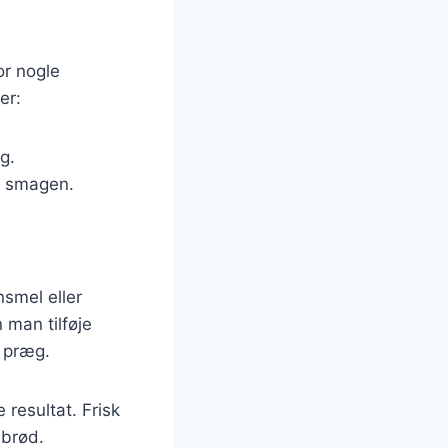
or nogle
er:
g.
il smagen.
nsmel eller
 man tilføje
t præg.
 resultat. Frisk
 brød.