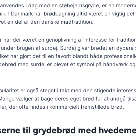
anvendes i dag med en støbejernsgryde, er en moderne 
k. I Danmark har brødbagning altid været en vigtig del 
vet en del af den danske madtradition.
r har der været en genoplivning af interesse for tradition
under brugen af surdej. Surdej giver brødet en dybere
lket har gjort det til en favorit blandt både professione
ebrød med surdej er blevet et symbol på håndværk og k
laritet er også steget i takt med den stigende interes
ange vælger at bage deres eget brød for at undgå tils
er, der ofte findes i kommercielt fremstillede brød.
serne til grydebrød med hvedeme