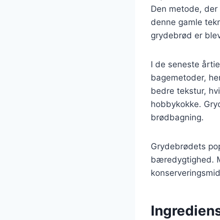
Den metode, der 
denne gamle tekni
grydebrød er ble
I de seneste årtie
bagemetoder, her
bedre tekstur, hvi
hobbykokke. Gryd
brødbagning.
Grydebrødets popu
bæredygtighed. M
konserveringsmidl
Ingredien