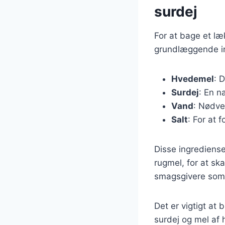
surdej
For at bage et l
grundlæggende ing
Hvedemel
: 
Surdej
: En n
Vand
: Nødve
Salt
: For at
Disse ingrediense
rugmel, for at sk
smagsgivere som h
Det er vigtigt at 
surdej og mel af h