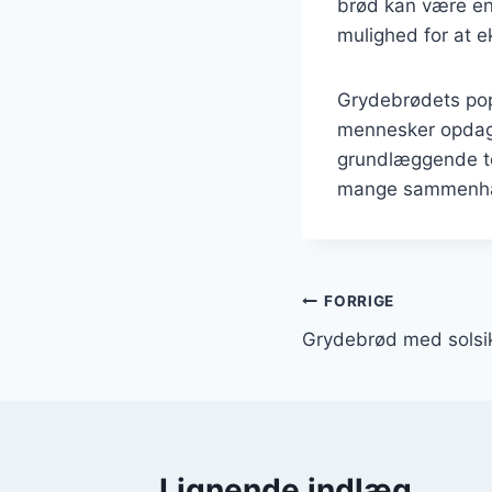
brød kan være en 
mulighed for at 
Grydebrødets popu
mennesker opdage
grundlæggende tek
mange sammenh
Indlægsnavi
FORRIGE
Grydebrød med solsik
Lignende indlæg