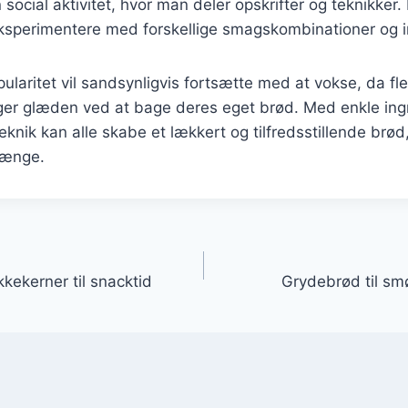
social aktivitet, hvor man deler opskrifter og teknikker.
eksperimentere med forskellige smagskombinationer og i
laritet vil sandsynligvis fortsætte med at vokse, da fle
r glæden ved at bage deres eget brød. Med enkle ing
nik kan alle skabe et lækkert og tilfredsstillende brød
ænge.
gation
kekerner til snacktid
Grydebrød til sm