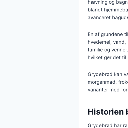
hævning og bagnin
blandt hjemmebage
avanceret baguds
En af grundene ti
hvedemel, vand, 
familie og venner
hvilket gør det ti
Grydebrød kan var
morgenmad, froko
varianter med for
Historien
Grydebrød har rød