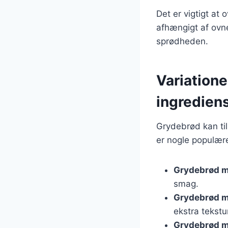
Det er vigtigt at
afhængigt af ovne
sprødheden.
Variatione
ingredien
Grydebrød kan til
er nogle populære
Grydebrød m
smag.
Grydebrød m
ekstra tekstu
Grydebrød m