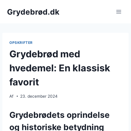
Fortsæt
Grydebrød.dk
til
indhold
OPSKRIFTER
Grydebrød med
hvedemel: En klassisk
favorit
Af
23. december 2024
Grydebrødets oprindelse
og historiske betydning