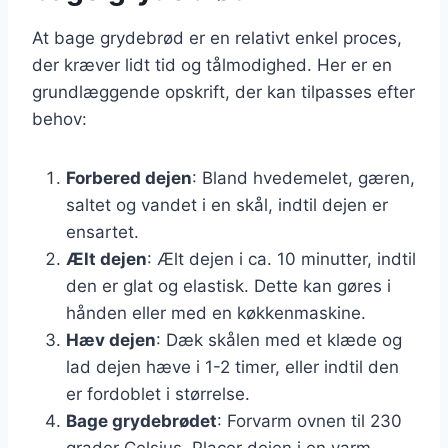
At bage grydebrød er en relativt enkel proces,
der kræver lidt tid og tålmodighed. Her er en
grundlæggende opskrift, der kan tilpasses efter
behov:
Forbered dejen
: Bland hvedemelet, gæren,
saltet og vandet i en skål, indtil dejen er
ensartet.
Ælt dejen
: Ælt dejen i ca. 10 minutter, indtil
den er glat og elastisk. Dette kan gøres i
hånden eller med en køkkenmaskine.
Hæv dejen
: Dæk skålen med et klæde og
lad dejen hæve i 1-2 timer, eller indtil den
er fordoblet i størrelse.
Bage grydebrødet
: Forvarm ovnen til 230
grader Celsius. Placer dejen i en varm