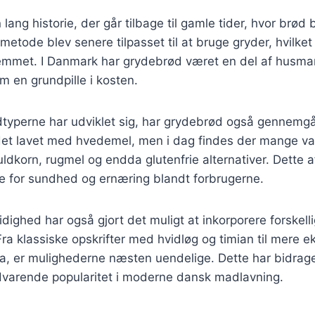
lang historie, der går tilbage til gamle tider, hvor brød 
etode blev senere tilpasset til at bruge gryder, hvilket 
jemmet. I Danmark har grydebrød været en del af husma
m en grundpille i kosten.
dtyperne har udviklet sig, har grydebrød også gennemgå
 det lavet med hvedemel, men i dag findes der mange va
dkorn, rugmel og endda glutenfrie alternativer. Dette a
se for sundhed og ernæring blandt forbrugerne.
dighed har også gjort det muligt at inkorporere forskel
Fra klassiske opskrifter med hvidløg og timian til mere e
a, er mulighederne næsten uendelige. Dette har bidraget
varende popularitet i moderne dansk madlavning.