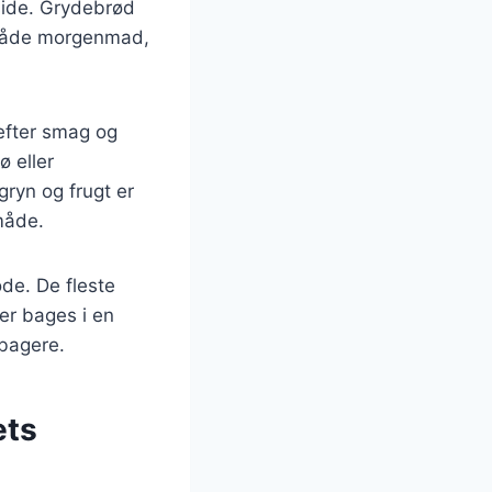
rside. Grydebrød
r både morgenmad,
 efter smag og
ø eller
ryn og frugt er
måde.
de. De fleste
er bages i en
 bagere.
ets