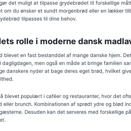
gør det muligt at tilpasse grydebrødet til forskellige mål
et om du ønsker et sundt morgenbrød eller en lækker tilb
debrød tilpasses til dine behov.
ets rolle i moderne dansk madla
ød blevet en fast bestanddel af mange danske hjem. Det
 til dagligdagen, men også en måde at bringe familien 
 danskere nyder at bage deres eget brød, hvilket giver
lthed.
 blevet populært i caféer og restauranter, hvor det of
eller brunch. Kombinationen af sprødt ydre og blød inde
 gæsterne. Desuden kan det serveres med forskellige på
et.