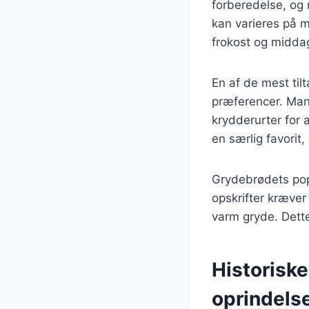
forberedelse, og 
kan varieres på m
frokost og midda
En af de mest til
præferencer. Man k
krydderurter for
en særlig favori
Grydebrødets popu
opskrifter kræver
varm gryde. Dett
Historisk
oprindels