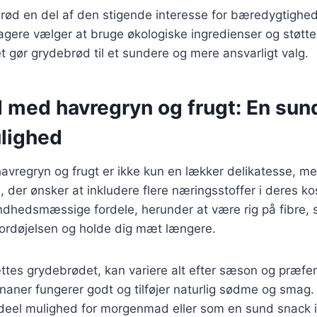
rød en del af den stigende interesse for bæredygtighed
gere vælger at bruge økologiske ingredienser og støtte
 gør grydebrød til et sundere og mere ansvarligt valg.
 med havregryn og frugt: En sun
lighed
vregryn og frugt er ikke kun en lækker delikatesse, m
 der ønsker at inkludere flere næringsstoffer i deres ko
undhedsmæssige fordele, herunder at være rig på fibre,
fordøjelsen og holde dig mæt længere.
ættes grydebrødet, kan variere alt efter sæson og præf
aner fungerer godt og tilføjer naturlig sødme og smag.
ideel mulighed for morgenmad eller som en sund snack i