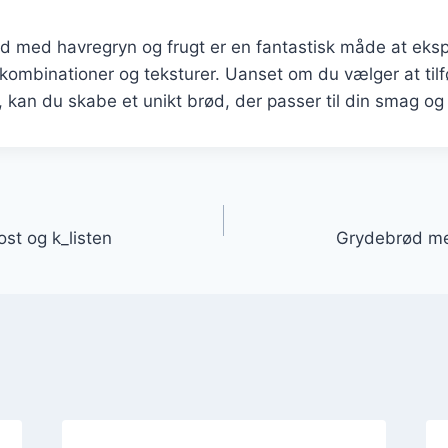
d med havregryn og frugt er en fantastisk måde at ek
kombinationer og teksturer. Uanset om du vælger at tilf
r, kan du skabe et unikt brød, der passer til din smag o
gation
ost og k_listen
Grydebrød me