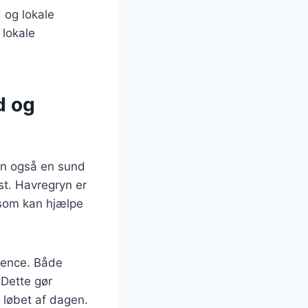
 og lokale
 lokale
d og
en også en sund
st. Havregryn er
 som kan hjælpe
erence. Både
 Dette gør
 løbet af dagen.