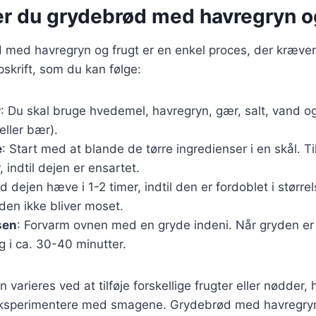
er du grydebrød med havregryn o
 med havregryn og frugt er en enkel proces, der kræver 
skrift, som du kan følge:
r
: Du skal bruge hvedemel, havregryn, gær, salt, vand og
eller bær).
e
: Start med at blande de tørre ingredienser i en skål. T
 indtil dejen er ensartet.
ad dejen hæve i 1-2 timer, indtil den er fordoblet i større
 den ikke bliver moset.
sen
: Forvarm ovnen med en gryde indeni. Når gryden er
g i ca. 30-40 minutter.
 varieres ved at tilføje forskellige frugter eller nødder, h
eksperimentere med smagene. Grydebrød med havregryn 