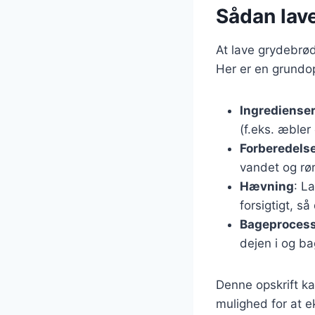
Sådan lav
At lave grydebrød
Her er en grundop
Ingrediense
(f.eks. æbler 
Forberedels
vandet og rør,
Hævning
: L
forsigtigt, så
Bageproces
dejen i og ba
Denne opskrift kan
mulighed for at 