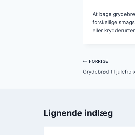
At bage grydebrø
forskellige smags
eller krydderurte
Indlægsnavi
FORRIGE
Grydebrød til julefrok
Lignende indlæg