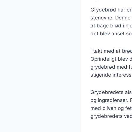
Grydebrød har en 
stenovne. Denne m
at bage brød i h
det blev anset so
I takt med at brø
Oprindeligt blev
grydebrød med ful
stigende interes
Grydebrødets alsi
og ingredienser. 
med oliven og fet
grydebrødets ved