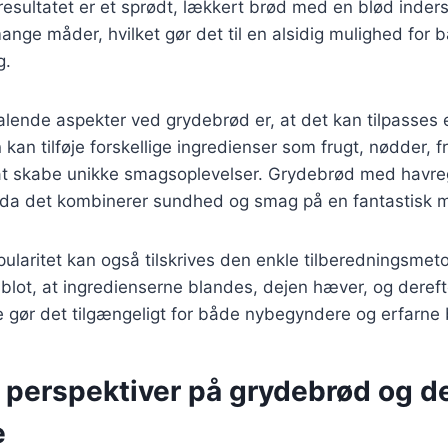
resultatet er et sprødt, lækkert brød med en blød inde
ange måder, hvilket gør det til en alsidig mulighed fo
g.
talende aspekter ved grydebrød er, at det kan tilpasses
an tilføje forskellige ingredienser som frugt, nødder, fr
 at skabe unikke smagsoplevelser. Grydebrød med havreg
t, da det kombinerer sundhed og smag på en fantastisk 
laritet kan også tilskrives den enkle tilberedningsmeto
 blot, at ingredienserne blandes, dejen hæver, og dereft
e gør det tilgængeligt for både nybegyndere og erfarne
e perspektiver på grydebrød og d
e