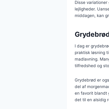
Disse variationer 
lejligheder. Uans
middagen, kan gry
Grydebrød
I dag er grydebr
praktisk løsning
madlavning. Mange
tilfredshed og sto
Grydebrød er også
del af morgenmad 
en favorit blandt
det til en alsidig r