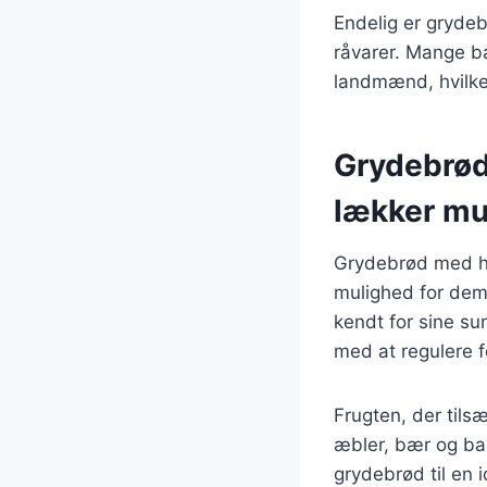
Endelig er grydeb
råvarer. Mange ba
landmænd, hvilket
Grydebrød
lækker mu
Grydebrød med ha
mulighed for dem,
kendt for sine s
med at regulere 
Frugten, der tils
æbler, bær og ban
grydebrød til en 