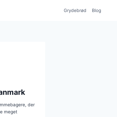
Grydebrød
Blog
Danmark
jemmebagere, der
ke meget