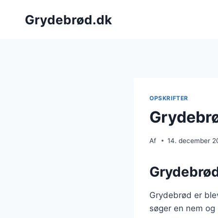
Fortsæt
Grydebrød.dk
til
indhold
OPSKRIFTER
Grydebrø
Af
14. december 2
Grydebrød
Grydebrød er ble
søger en nem og 