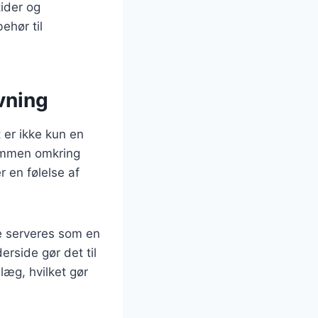
tider og
ehør til
vning
 er ikke kun en
sammen omkring
 en følelse af
te serveres som en
rside gør det til
læg, hvilket gør