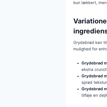
kun lækkert, men 
Variatione
ingredien
Grydebrød kan til
mulighed for enhv
Grydebrød 
ekstra crunc
Grydebrød m
sprød tekstur
Grydebrød m
tilføje en de