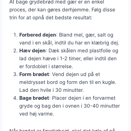
At bage grydebrød med gær er en enkel
proces, der kan gøres derhjemme. Følg disse
trin for at opnå det bedste resultat:
Forbered dejen
: Bland mel, gær, salt og
vand i en skål, indtil du har en klæbrig dej.
Hæv dejen
: Dæk skålen med plastfolie og
lad dejen hæve i 1-2 timer, eller indtil den
er fordoblet i størrelse.
Form brødet
: Vend dejen ud på et
meldrysset bord og form den til en kugle.
Lad den hvile i 30 minutter.
Bage brødet
: Placer dejen i en forvarmet
gryde og bag den i ovnen i 30-40 minutter
ved høj varme.
Når brødet er færdigbagt, skal det køle af på