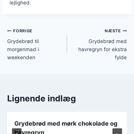
lejlighed.
Indlægsnavigation
FORRIGE
NÆSTE
Grydebrød til
Grydebrød med
morgenmad i
havregryn for ekstra
weekenden
fylde
Lignende indlæg
Grydebrød med mørk chokolade og
havregryn