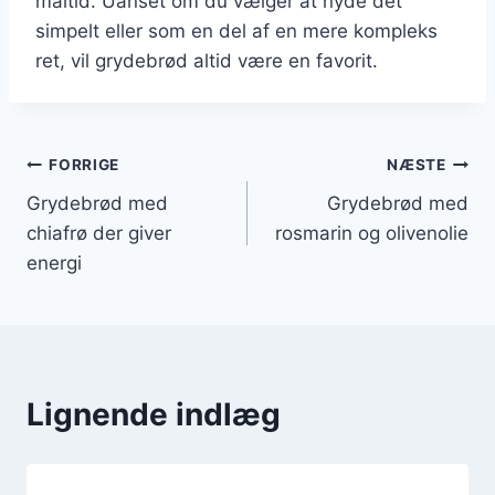
måltid. Uanset om du vælger at nyde det
simpelt eller som en del af en mere kompleks
ret, vil grydebrød altid være en favorit.
Indlægsnavigation
FORRIGE
NÆSTE
Grydebrød med
Grydebrød med
chiafrø der giver
rosmarin og olivenolie
energi
Lignende indlæg