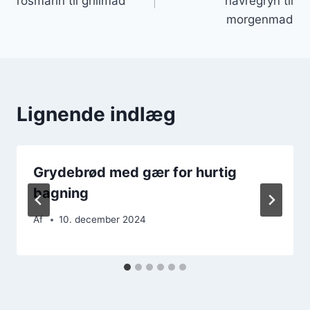
rosmarin til grillmad
havregryn til
morgenmad
Lignende indlæg
Grydebrød med gær for hurtig
bagning
Af
10. december 2024