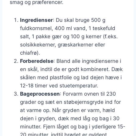
smag og præferencer.
Ingredienser
: Du skal bruge 500 g
fuldkornsmel, 400 ml vand, 1 teskefuld
salt, 1 pakke gær og 100 g kerner (f.eks.
solsikkekerner, græskarkerner eller
chiafrø).
Forberedelse
: Bland alle ingredienserne i
en skål, indtil de er godt kombineret. Dæk
skålen med plastfolie og lad dejen hæve i
12-18 timer ved stuetemperatur.
Bageprocessen
: Forvarm ovnen til 230
grader og sæt en støbejernsgryde ind for
at varme op. Når gryden er varm, hæld
dejen i gryden, dæk med låg og bag i 30
minutter. Fjern låget og bag i yderligere 15-
20 minutter, indtil brødet er gyldent.