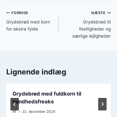
Indlægsnavigation
FORRIGE
NÆSTE
Grydebrød med korn
Grydebrød til
for ekstra fylde
festligheder og
særlige lejligheder
Lignende indlæg
Grydebrød med fuldkorn til
sundhedsfreaks
Af
22. december 2024