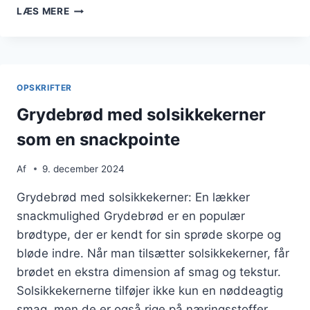
GRYDEBRØD
LÆS MERE
MED
CHIAFRØ
OG
SOLSIKKEKERNER
OPSKRIFTER
Grydebrød med solsikkekerner
som en snackpointe
Af
9. december 2024
Grydebrød med solsikkekerner: En lækker
snackmulighed Grydebrød er en populær
brødtype, der er kendt for sin sprøde skorpe og
bløde indre. Når man tilsætter solsikkekerner, får
brødet en ekstra dimension af smag og tekstur.
Solsikkekernerne tilføjer ikke kun en nøddeagtig
smag, men de er også rige på næringsstoffer