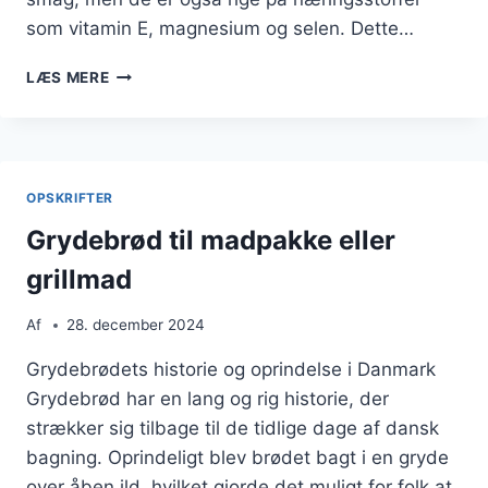
som vitamin E, magnesium og selen. Dette…
GRYDEBRØD
LÆS MERE
MED
SOLSIKKEKERNER
SOM
EN
SNACKPOINTE
OPSKRIFTER
Grydebrød til madpakke eller
grillmad
Af
28. december 2024
Grydebrødets historie og oprindelse i Danmark
Grydebrød har en lang og rig historie, der
strækker sig tilbage til de tidlige dage af dansk
bagning. Oprindeligt blev brødet bagt i en gryde
over åben ild, hvilket gjorde det muligt for folk at