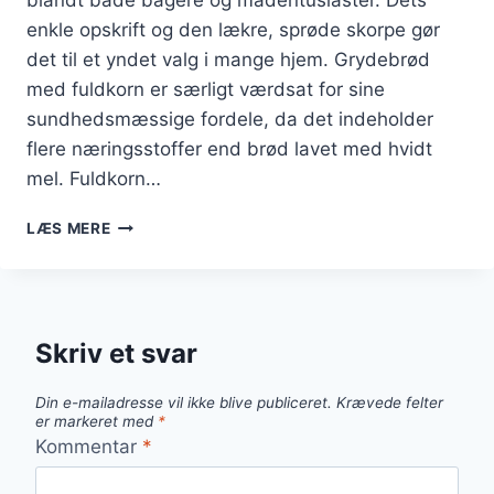
enkle opskrift og den lækre, sprøde skorpe gør
det til et yndet valg i mange hjem. Grydebrød
med fuldkorn er særligt værdsat for sine
sundhedsmæssige fordele, da det indeholder
flere næringsstoffer end brød lavet med hvidt
mel. Fuldkorn…
GRYDEBRØD
LÆS MERE
MED
FULDKORN
FOR
ET
SUNDT
Skriv et svar
VALG
Din e-mailadresse vil ikke blive publiceret.
Krævede felter
er markeret med
*
Kommentar
*