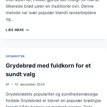
tilberede brød uden en traditionel ovn. Denne
metode var især populær blandt landarbejdere
og…
GRYDEBRØD
LÆS MERE
TIL
MADPAKKE
ELLER
GRILLMAD
OPSKRIFTER
Grydebrød med fuldkorn for et
sundt valg
Af
13. december 2024
Grydebrødets popularitet og sundhedsmæssige
fordele Grydebrød er blevet en populær brødtype
blandt både bagere og madentusiaster. Dets