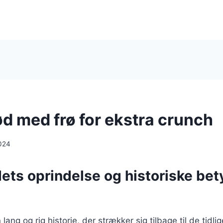
d med frø for ekstra crunch
024
ts oprindelse og historiske bet
ang og rig historie, der strækker sig tilbage til de tidli