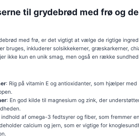
erne til grydebrød med frø og de
ebrød med frø, er det vigtigt at vælge de rigtige ingre
der bruges, inkluderer solsikkekerner, græskarkerner, ch
lføjer ikke kun en unik smag, men også en række sundh
ner
: Rig på vitamin E og antioxidanter, som hjælper med
oppen.
ner
: En god kilde til magnesium og zink, der understøt
ndheden.
t indhold af omega-3 fedtsyrer og fiber, som fremmer en
ndeholder calcium og jern, som er vigtige for knoglesun
on.