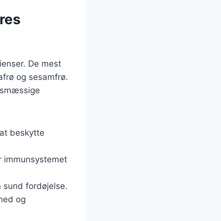
res
dienser. De mest
iafrø og sesamfrø.
edsmæssige
 at beskytte
ter immunsystemet
 sund fordøjelse.
dhed og