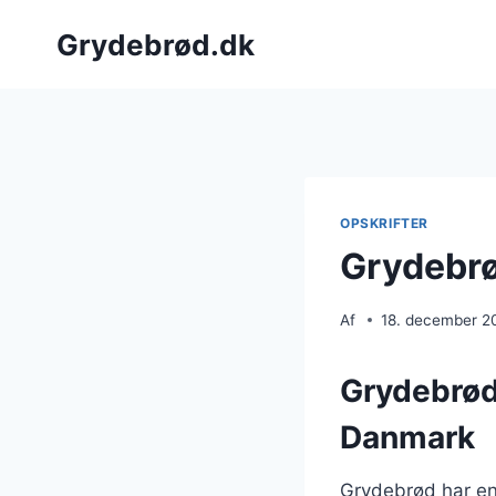
Fortsæt
Grydebrød.dk
til
indhold
OPSKRIFTER
Grydebrø
Af
18. december 2
Grydebrøde
Danmark
Grydebrød har en l