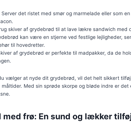
: Server det ristet med smør og marmelade eller som en
acon.
rug skiver af grydebrød til at lave lækre sandwich med d
ydebrød kan være en stjerne ved festlige lejligheder, s
ehør til hovedretter.
Skiver af grydebrød er perfekte til madpakker, da de hold
agen.
 vælger at nyde dit grydebrød, vil det helt sikkert tilfø
e måltider. Med sin sprøde skorpe og bløde indre er det 
sne.
med frø: En sund og lækker tilføj