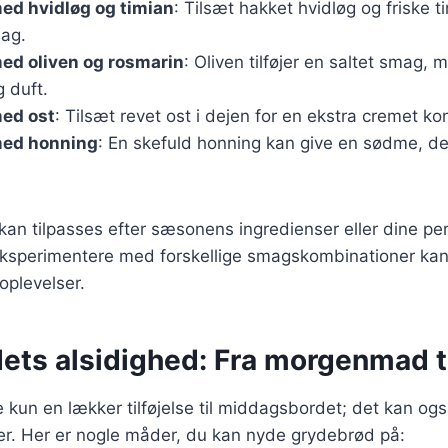
ed hvidløg og timian
: Tilsæt hakket hvidløg og friske 
ag.
ed oliven og rosmarin
: Oliven tilføjer en saltet smag,
g duft.
ed ost
: Tilsæt revet ost i dejen for en ekstra cremet k
med honning
: En skefuld honning kan give en sødme, de
 kan tilpasses efter sæsonens ingredienser eller dine pe
ksperimentere med forskellige smagskombinationer kan f
plevelser.
ets alsidighed: Fra morgenmad t
 kun en lækker tilføjelse til middagsbordet; det kan og
der. Her er nogle måder, du kan nyde grydebrød på: