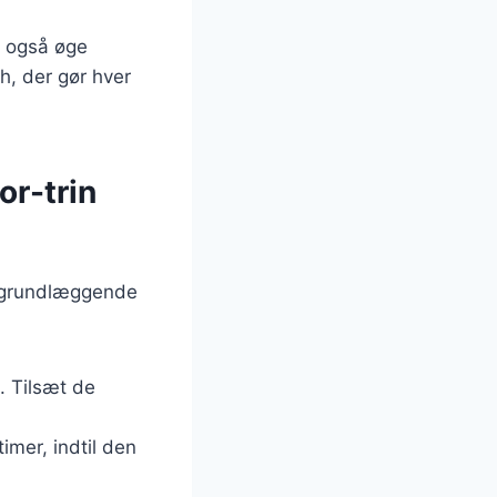
n også øge
h, der gør hver
or-trin
e grundlæggende
. Tilsæt de
imer, indtil den