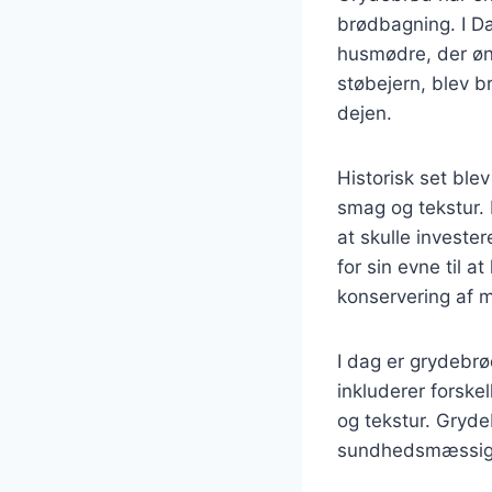
brødbagning. I Da
husmødre, der øns
støbejern, blev br
dejen.
Historisk set ble
smag og tekstur. 
at skulle investe
for sin evne til at
konservering af m
I dag er grydebrø
inkluderer forskel
og tekstur. Gryde
sundhedsmæssige