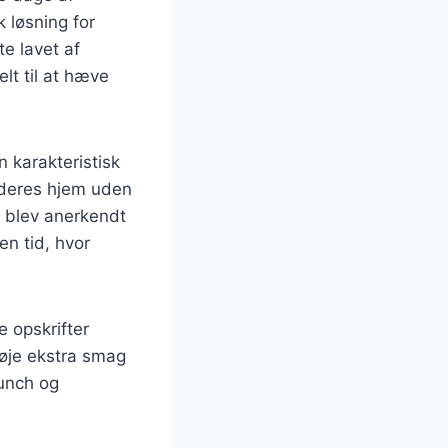
 løsning for
e lavet af
elt til at hæve
n karakteristisk
 deres hjem uden
t blev anerkendt
 en tid, hvor
 opskrifter
lføje ekstra smag
runch og