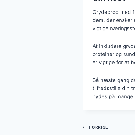
Grydebrød med fr
dem, der ønsker at
vigtige næringssto
At inkludere gryd
proteiner og sund
er vigtige for at 
Så næste gang du 
tilfredsstille di
nydes på mange 
Indlægsnavi
FORRIGE