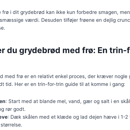
e frø i dit grydebrød kan ikke kun forbedre smagen, me
mæssige værdi. Desuden tilføjer frøene en dejlig crunc
se.
r du grydebrød med frø: En trin-f
d med frø er en relativt enkel proces, der kræver nogl
dt tid. Her er en trin-for-trin guide til at komme i gang:
jen
: Start med at blande mel, vand, gær og salt i en skål
g rør godt.
æve
: Dæk skålen med et klæde og lad dejen hæve i 1-2 t
 størrelse.