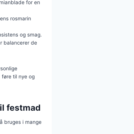
timianblade for en
 mens rosmarin
onsistens og smag.
r balancerer de
rsonlige
øre til nye og
il festmad
så bruges i mange