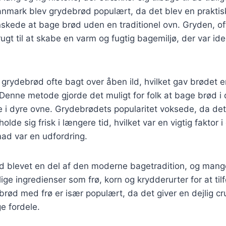
nmark blev grydebrød populært, da det blev en praktisk
kede at bage brød uden en traditionel ovn. Gryden, oft
ugt til at skabe en varm og fugtig bagemiljø, der var ide
v grydebrød ofte bagt over åben ild, hvilket gav brødet e
Denne metode gjorde det muligt for folk at bage brød i
re i dyre ovne. Grydebrødets popularitet voksede, da de
 holde sig frisk i længere tid, hvilket var en vigtig faktor i
ad var en udfordring.
d blevet en del af den moderne bagetradition, og mange
lige ingredienser som frø, korn og krydderurter for at ti
brød med frø er især populært, da det giver en dejlig c
 fordele.