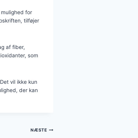
 mulighed for
kriften, tilføjer
g af fiber,
tioxidanter, som
et vil ikke kun
ulighed, der kan
NÆSTE