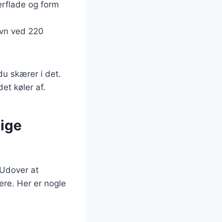
erflade og form
ovn ved 220
du skærer i det.
et køler af.
lige
 Udover at
ere. Her er nogle