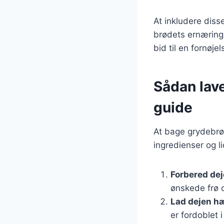
At inkludere diss
brødets ernærings
bid til en fornøjel
Sådan lave
guide
At bage grydebrø
ingredienser og li
Forbered de
ønskede frø o
Lad dejen h
er fordoblet i