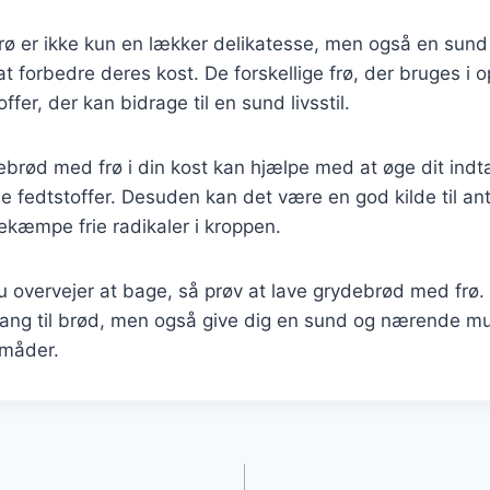
ø er ikke kun en lækker delikatesse, men også en sund
 forbedre deres kost. De forskellige frø, der bruges i ops
ffer, der kan bidrage til en sund livsstil.
ebrød med frø i din kost kan hjælpe med at øge dit indta
e fedtstoffer. Desuden kan det være en god kilde til an
bekæmpe frie radikaler i kroppen.
overvejer at bage, så prøv at lave grydebrød med frø. D
n trang til brød, men også give dig en sund og nærende m
måder.
gation