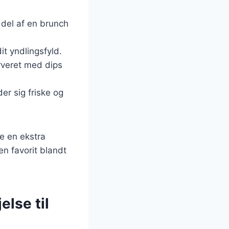
 del af en brunch
it yndlingsfyld.
erveret med dips
er sig friske og
je en ekstra
en favorit blandt
else til