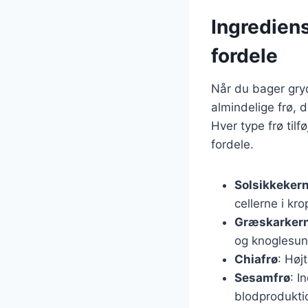
Ingrediens
fordele
Når du bager gryd
almindelige frø, 
Hver type frø ti
fordele.
Solsikkeker
cellerne i kr
Græskarker
og knoglesu
Chiafrø
: Høj
Sesamfrø
: I
blodprodukti