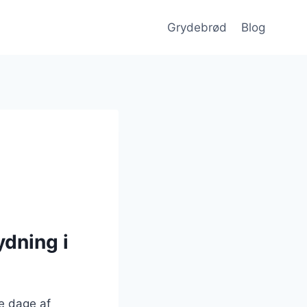
Grydebrød
Blog
ydning i
ge dage af