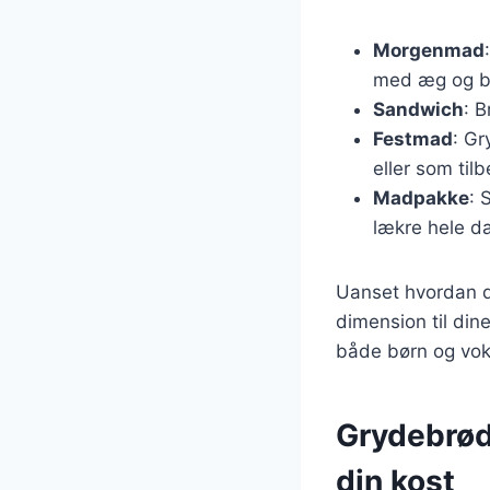
Morgenmad
med æg og b
Sandwich
: B
Festmad
: Gr
eller som tilb
Madpakke
: 
lækre hele d
Uanset hvordan du
dimension til din
både børn og vok
Grydebrød 
din kost