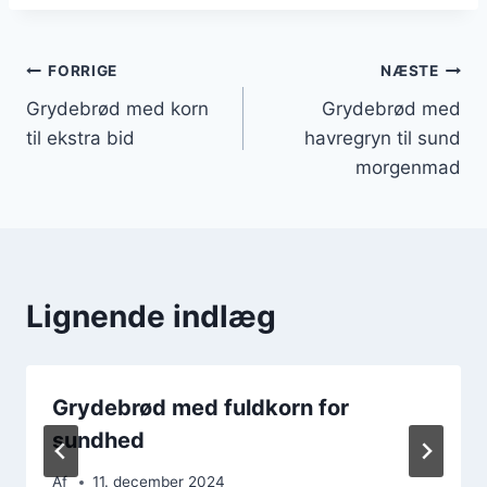
Indlægsnavigation
FORRIGE
NÆSTE
Grydebrød med korn
Grydebrød med
til ekstra bid
havregryn til sund
morgenmad
Lignende indlæg
Grydebrød med fuldkorn for
sundhed
Af
11. december 2024